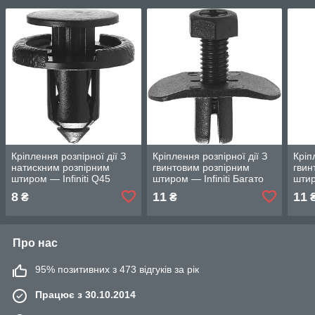
Кріплення розпірної дії З
Кріплення розпірної дії З
Кріп
натискним розпірним
гвинтовим розпірним
гвин
штиром — Infiniti Q45
штиром — Infiniti Багато
штир
моделей
8
11
11
₴
₴
Про нас
95% позитивних з 473 відгуків за рік
Працює з 30.10.2014