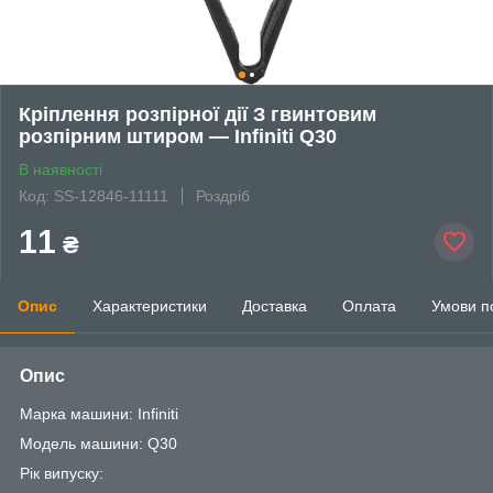
Кріплення розпірної дії З гвинтовим
розпірним штиром — Infiniti Q30
В наявності
Код: SS-12846-11111
Роздріб
11
₴
Опис
Характеристики
Доставка
Оплата
Умови п
Опис
Марка машини: Infiniti
Модель машини: Q30
Рік випуску: