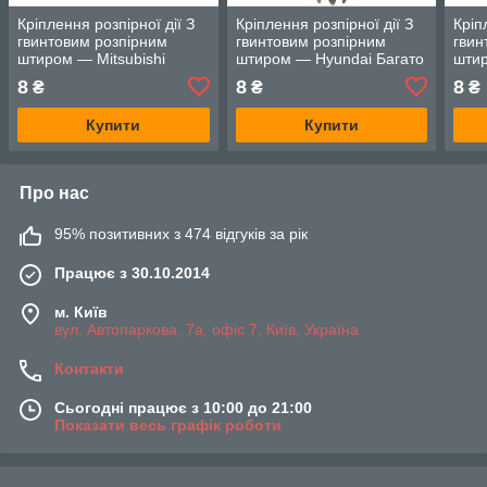
Кріплення розпірної дії З
Кріплення розпірної дії З
Кріп
гвинтовим розпірним
гвинтовим розпірним
гвин
штиром — Mitsubishi
штиром — Hyundai Багато
штир
Багато моделей
моделей
мод
8
8
8
₴
₴
₴
Купити
Купити
Про нас
95% позитивних з 474 відгуків за рік
Працює з 30.10.2014
м. Київ
вул. Автопаркова, 7а, офіс 7, Київ, Україна
Контакти
Сьогодні працює з 10:00 до 21:00
Показати весь графік роботи