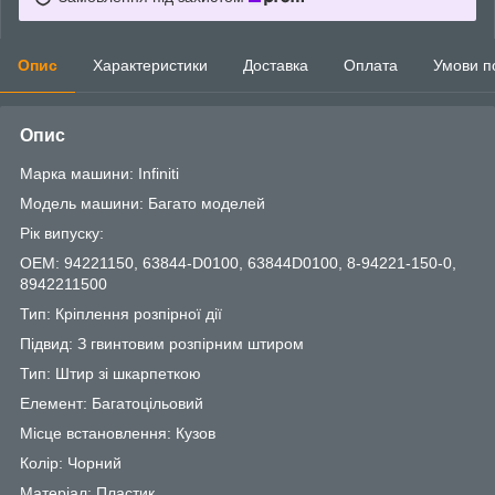
Опис
Характеристики
Доставка
Оплата
Умови п
Опис
Марка машини: Infiniti
Модель машини: Багато моделей
Рік випуску:
OEM: 94221150, 63844-D0100, 63844D0100, 8-94221-150-0,
8942211500
Тип: Кріплення розпірної дії
Підвид: З гвинтовим розпірним штиром
Тип: Штир зі шкарпеткою
Елемент: Багатоцільовий
Місце встановлення: Кузов
Колір: Чорний
Матеріал: Пластик