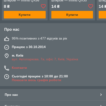
штиром — Infiniti QX56
штиром — Infiniti QX30
штир
(Z62)
8
14
14
₴
₴
Купити
Купити
Про нас
95% позитивних з 477 відгуків за рік
Працює з 30.10.2014
м. Київ
вул. Автопаркова, 7а, офіс 7, Київ, Україна
Контакти
Сьогодні працює з 10:00 до 21:00
Показати весь графік роботи
Про нас