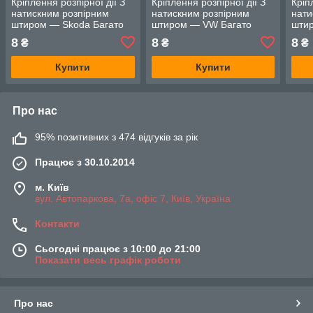
Кріплення розпірної дії З
Кріплення розпірної дії З
Кріп
натискним розпірним
натискним розпірним
нати
штиром — Skoda Багато
штиром — VW Багато
штир
моделей
моделей
мод
8
8
8
₴
₴
₴
Купити
Купити
Про нас
95% позитивних з 474 відгуків за рік
Працює з 30.10.2014
м. Київ
вул. Автопаркова, 7а, офіс 7, Київ, Україна
Контакти
Сьогодні працює з 10:00 до 21:00
Показати весь графік роботи
Про нас