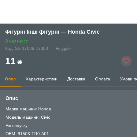
Фігурні Інші фігурні — Honda Civic
В наявності
Код: SS-17086-12388
Роздріб
11
₴
Опис
Характеристики
Доставка
Оплата
Умови п
Опис
Марка машини: Honda
Модель машини: Civic
Рік випуску:
OEM: 91503-TR0-A01