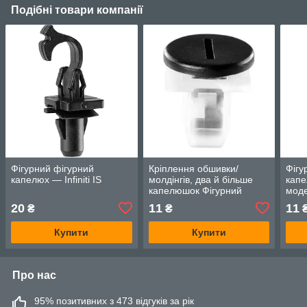
Подібні товари компанії
Фігурний фігурний
Кріплення обшивки/
Фігу
капелюх — Infiniti IS
молдінгів, два й більше
капе
капелюшок Фігурний
мод
капелюх — Infiniti Багато
20
11
11
₴
₴
моделей
Купити
Купити
Про нас
95% позитивних з 473 відгуків за рік