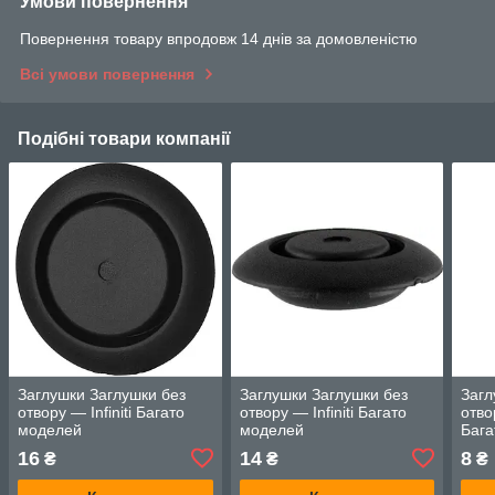
Умови повернення
Повернення товару впродовж 14 днів за домовленістю
Всі умови повернення
Подібні товари компанії
Заглушки Заглушки без
Заглушки Заглушки без
Загл
отвору — Infiniti Багато
отвору — Infiniti Багато
отво
моделей
моделей
Бага
16
14
8
₴
₴
₴