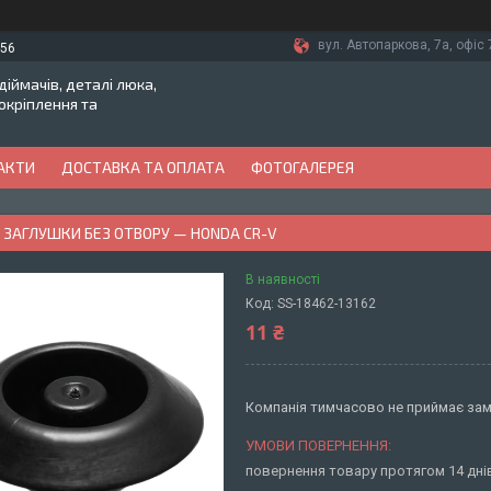
вул. Автопаркова, 7а, офіс 7
-56
іймачів, деталі люка,
токріплення та
АКТИ
ДОСТАВКА ТА ОПЛАТА
ФОТОГАЛЕРЕЯ
 ЗАГЛУШКИ БЕЗ ОТВОРУ — HONDA CR-V
В наявності
Код:
SS-18462-13162
11 ₴
Компанія тимчасово не приймає за
повернення товару протягом 14 дн