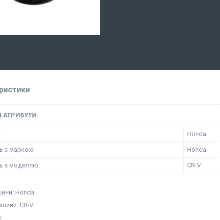
ристики
І АТРИБУТИ
к
Honda
ть з маркою
Honda
ть з моделлю
CR-V
ини: Honda
шини: CR-V
: