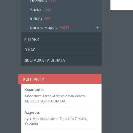
DAEWOO
332
Suzuki
807
Infiniti
551
Багато марок
48537
ВІДГУКИ
О НАС
ДОСТАВКА ТА ОПЛАТА
КОНТАКТИ
Абсолют Авто-Абсолютна Якість
ABSOLUTAVTO.COM.UA
вул. Автопаркова, 7а, офіс 7, Київ,
Україна