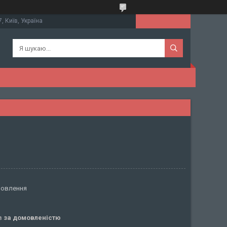
, Київ, Україна
мовлення
ів
за домовленістю