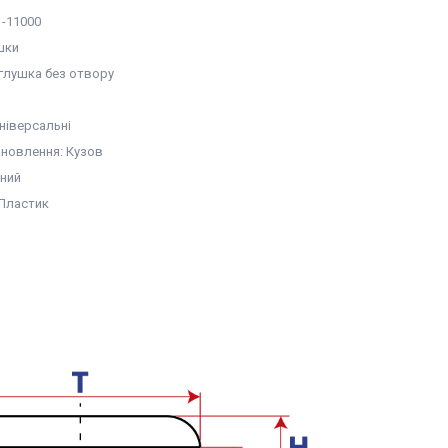
1-11000
шки
аглушка без отвору
ніверсальні
ановлення: Кузов
рний
 Пластик