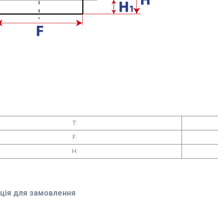
T:
F:
H:
ція для замовлення