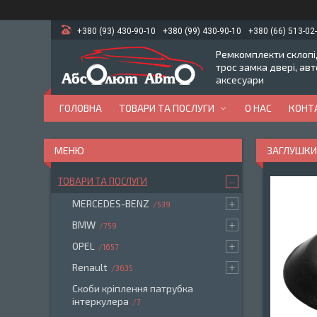
+380 (93) 430-90-10
+380 (99) 430-90-10
+380 (66) 513-02
Ремкомплекти склопід
трос замка двері, ав
аксесуари
ГОЛОВНА
ТОВАРИ ТА ПОСЛУГИ
О НАС
КОНТ
ЗАГЛУШКИ
ТОВАРИ ТА ПОСЛУГИ
MERCEDES-BENZ
539
BMW
759
OPEL
1657
Renault
3635
Скоби кріплення патрубка
інтеркулера
7