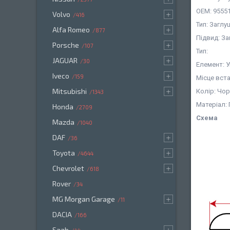
OEM: 9555
Volvo
416
Тип: Заглу
Alfa Romeo
877
Підвид: З
Porsche
107
Тип:
JAGUAR
30
Елемент: У
Iveco
159
Місце вст
Mitsubishi
Колір: Чо
1343
Матеріал:
Honda
2709
Схема
Mazda
1040
DAF
36
Toyota
4644
Chevrolet
618
Rover
34
MG Morgan Garage
11
DACIA
166
Saab