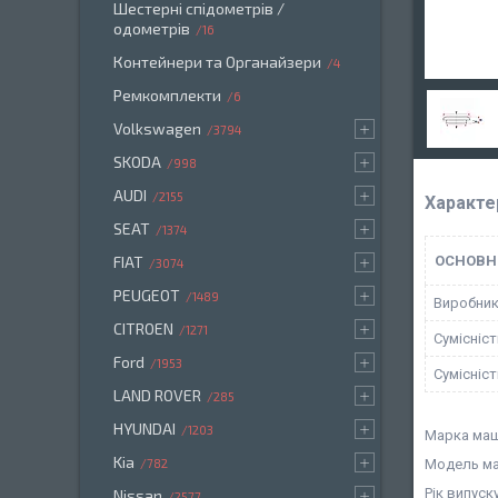
Шестерні спідометрів /
одометрів
16
Контейнери та Органайзери
4
Ремкомплекти
6
Volkswagen
3794
SKODA
998
AUDI
2155
Характе
SEAT
1374
FIAT
ОСНОВН
3074
PEUGEOT
1489
Виробни
CITROEN
1271
Сумісніс
Ford
1953
Сумісніс
LAND ROVER
285
HYUNDAI
1203
Марка маш
Kia
782
Модель ма
Рік випуску
Nissan
2577