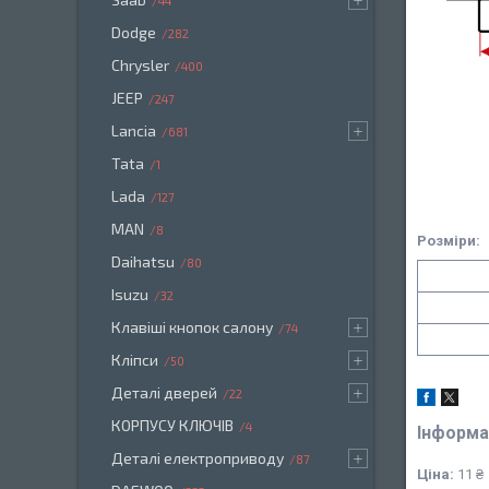
44
Dodge
282
Chrysler
400
JEEP
247
Lancia
681
Tata
1
Lada
127
MAN
8
Розміри:
Daihatsu
80
Isuzu
32
Клавіші кнопок салону
74
Кліпси
50
Деталі дверей
22
КОРПУСУ КЛЮЧІВ
4
Інформа
Деталі електроприводу
87
Ціна:
11 ₴