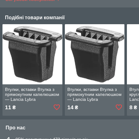
Подібні товари компанії
Втулки, вставки Втулка з
Втулки, вставки Втулка з
Втул
прямокутним капелюшком
прямокутним капелюшком
кру
— Lancia Lybra
— Lancia Lybra
Lanc
11
14
8
₴
₴
₴
Про нас