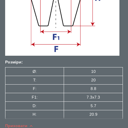
Розміри:
Ø:
10
T:
20
F:
8.8
F1:
7.3x7.3
D:
5.7
H:
20.9
Приховати