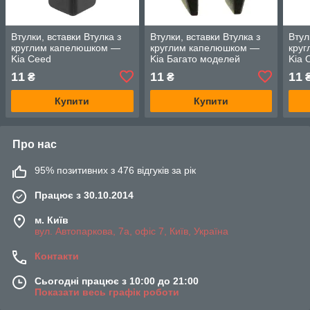
Втулки, вставки Втулка з
Втулки, вставки Втулка з
Втул
круглим капелюшком —
круглим капелюшком —
кру
Kia Ceed
Kia Багато моделей
Kia 
11
11
11
₴
₴
Купити
Купити
Про нас
95% позитивних з 476 відгуків за рік
Працює з 30.10.2014
м. Київ
вул. Автопаркова, 7а, офіс 7, Київ, Україна
Контакти
Сьогодні працює з 10:00 до 21:00
Показати весь графік роботи