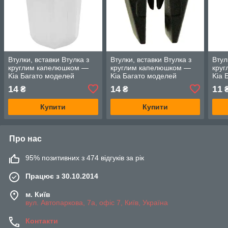
Втулки, вставки Втулка з
Втулки, вставки Втулка з
Втул
круглим капелюшком —
круглим капелюшком —
кру
Kia Багато моделей
Kia Багато моделей
Kia 
14
14
11
₴
₴
Купити
Купити
Про нас
95% позитивних з 474 відгуків за рік
Працює з 30.10.2014
м. Київ
вул. Автопаркова, 7а, офіс 7, Київ, Україна
Контакти