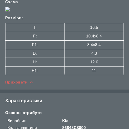
Схема
Розміри:
T:
16.5
F:
10.4x8.4
F1:
8.4x8.4
D:
4.3
H:
12.6
H1:
11
Приховати
Характеристики
Основні атрибути
Виробник
Kia
Код запчастини
86848C8000