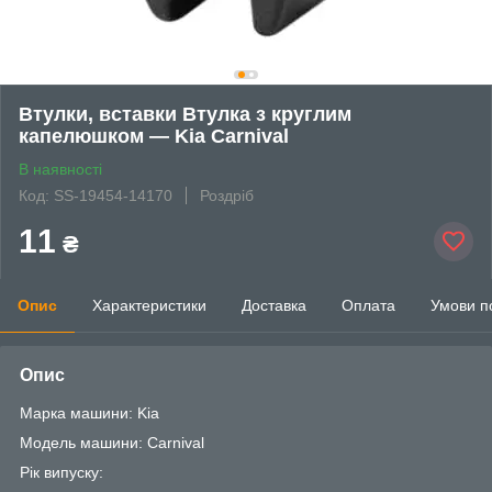
Втулки, вставки Втулка з круглим
капелюшком — Kia Carnival
В наявності
Код: SS-19454-14170
Роздріб
11
₴
Опис
Характеристики
Доставка
Оплата
Умови п
Опис
Марка машини: Kia
Модель машини: Carnival
Рік випуску: