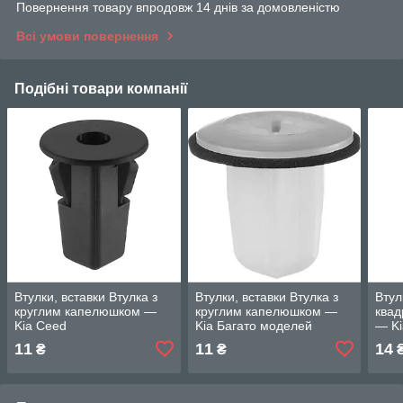
Повернення товару впродовж 14 днів за домовленістю
Всі умови повернення
Подібні товари компанії
Втулки, вставки Втулка з
Втулки, вставки Втулка з
Втул
круглим капелюшком —
круглим капелюшком —
ква
Kia Ceed
Kia Багато моделей
— Ki
11
11
14
₴
₴