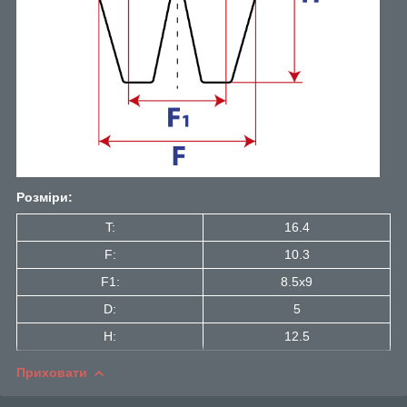
Розміри:
T:
16.4
F:
10.3
F1:
8.5x9
D:
5
H:
12.5
Приховати