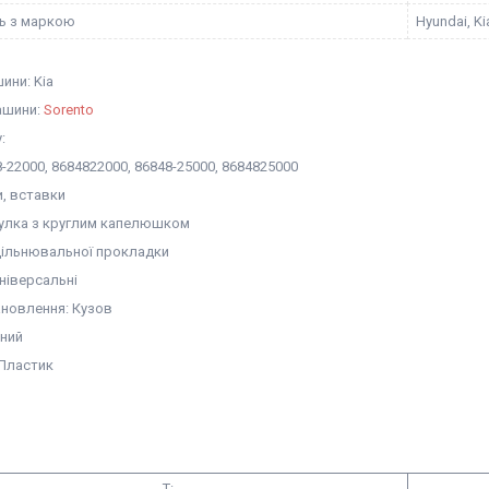
ть з маркою
Hyundai, Ki
ини: Kia
ашини:
Sorento
:
-22000, 8684822000, 86848-25000, 8684825000
и, вставки
тулка з круглим капелюшком
ущільнювальної прокладки
ніверсальні
ановлення: Кузов
рний
 Пластик
T: