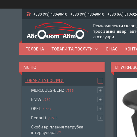
+380 (93) 430-90-10
+380 (99) 430-90-10
+380 (66) 513-02
Ремкомплекти склопід
трос замка двері, ав
аксесуари
ГОЛОВНА
ТОВАРИ ТА ПОСЛУГИ
О НАС
КОНТ
ВТУЛКИ, 
ТОВАРИ ТА ПОСЛУГИ
MERCEDES-BENZ
539
BMW
759
OPEL
1657
Renault
3635
Скоби кріплення патрубка
інтеркулера
7