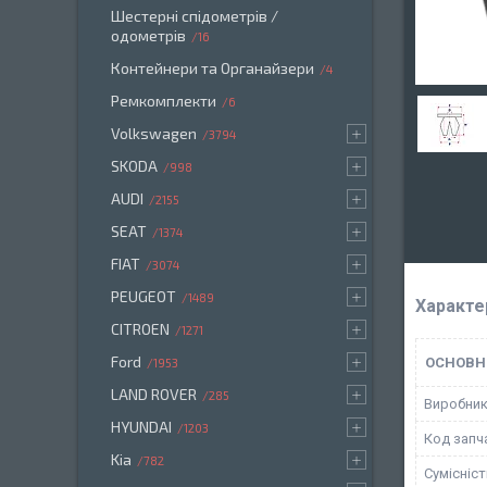
Шестерні спідометрів /
одометрів
16
Контейнери та Органайзери
4
Ремкомплекти
6
Volkswagen
3794
SKODA
998
AUDI
2155
SEAT
1374
FIAT
3074
PEUGEOT
1489
Характе
CITROEN
1271
Ford
ОСНОВН
1953
LAND ROVER
285
Виробни
HYUNDAI
1203
Код запч
Kia
782
Сумісніс