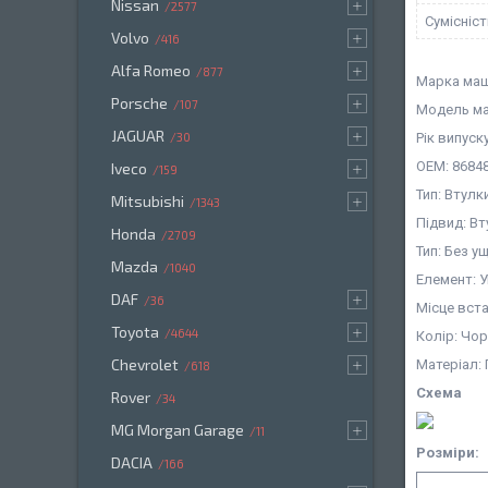
Nissan
2577
Сумісніс
Volvo
416
Alfa Romeo
877
Марка маш
Porsche
107
Модель м
JAGUAR
Рік випуску
30
OEM: 86848
Iveco
159
Тип: Втулк
Mitsubishi
1343
Підвид: В
Honda
2709
Тип: Без 
Mazda
1040
Елемент: У
DAF
36
Місце вст
Toyota
4644
Колір: Чо
Chevrolet
Матеріал:
618
Схема
Rover
34
MG Morgan Garage
11
Розміри:
DACIA
166