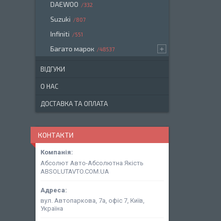
DAEWOO
332
Suzuki
807
Infiniti
551
Багато марок
48537
ВІДГУКИ
О НАС
ДОСТАВКА ТА ОПЛАТА
КОНТАКТИ
Абсолют Авто-Абсолютна Якість
ABSOLUTAVTO.COM.UA
вул. Автопаркова, 7а, офіс 7, Київ,
Україна