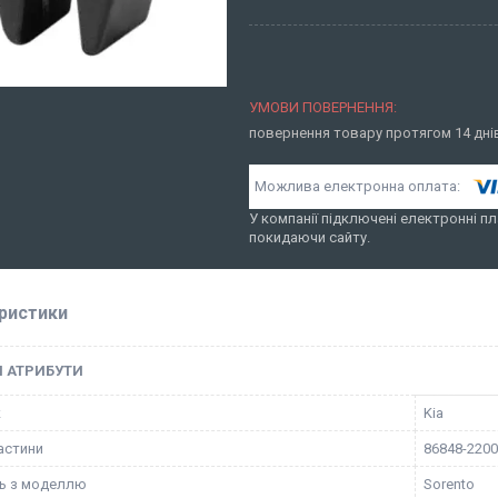
повернення товару протягом 14 дн
У компанії підключені електронні пл
покидаючи сайту.
ристики
І АТРИБУТИ
к
Kia
астини
86848-220
ть з моделлю
Sorento