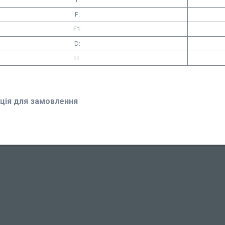
F:
F1:
D:
H:
ція для замовлення