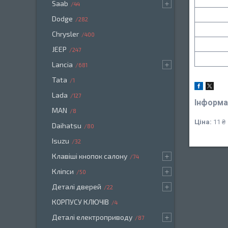
Saab
44
Dodge
282
Chrysler
400
JEEP
247
Lancia
681
Tata
1
Lada
127
Інформа
MAN
8
Ціна:
11 ₴
Daihatsu
80
Isuzu
32
Клавіші кнопок салону
74
Кліпси
50
Деталі дверей
22
КОРПУСУ КЛЮЧІВ
4
Деталі електроприводу
87