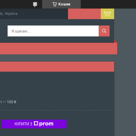
Кошик
їв, Україна
і — 100 ₴
КУПИТИ З