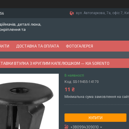
вул. Автопаркова, 7а, офіс 7, Ки
-56
іймачів, деталі люка,
токріплення та
АКТИ
ДОСТАВКА ТА ОПЛАТА
ФОТОГАЛЕРЕЯ
ВСТАВКИ ВТУЛКА З КРУГЛИМ КАПЕЛЮШКОМ — KIA SORENTO
В наявності
Код:
SS-19455-14170
11 ₴
Мінімальна сума замовлення на сайт
КУПИТИ
+380994309010