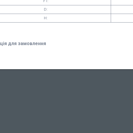
F1:
D:
H:
ція для замовлення