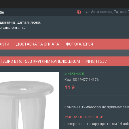
вул. Автопаркова, 7а, офіс 7
-56
іймачів, деталі люка,
токріплення та
АКТИ
ДОСТАВКА ТА ОПЛАТА
ФОТОГАЛЕРЕЯ
СТАВКИ ВТУЛКА З КРУГЛИМ КАПЕЛЮШКОМ — INFINITI G37
В наявності
Код:
SS-19477-14176
11 ₴
Компанія тимчасово не приймає за
повернення товару протягом 14 дн