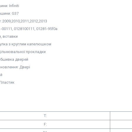
и: Infiniti
шини: G37
у: 2009,2010,2011,2012,2013
-00111, 0128100111, 01281-95f0a
и, вставки
тулка з круглим капелюшком
ущільнювальної прокладки
Обшивка дверей
ановлення: Двері
ий
 Пластик
T:
F: