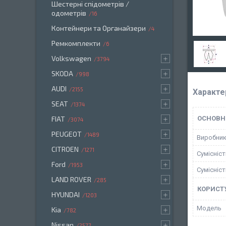
Шестерні спідометрів /
одометрів
16
Контейнери та Органайзери
4
Ремкомплекти
6
Volkswagen
3794
SKODA
998
AUDI
2155
Характе
SEAT
1374
FIAT
ОСНОВН
3074
PEUGEOT
1489
Виробни
CITROEN
1271
Сумісніс
Ford
1953
Сумісніс
LAND ROVER
285
КОРИСТ
HYUNDAI
1203
Мoдель
Kia
782
Nissan
2577