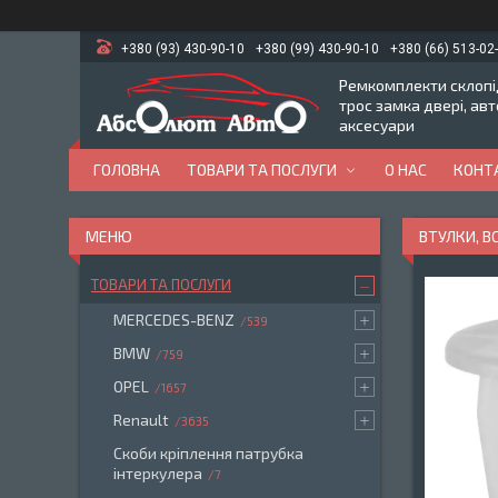
+380 (93) 430-90-10
+380 (99) 430-90-10
+380 (66) 513-02
Ремкомплекти склопід
трос замка двері, ав
аксесуари
ГОЛОВНА
ТОВАРИ ТА ПОСЛУГИ
О НАС
КОНТ
ВТУЛКИ, В
ТОВАРИ ТА ПОСЛУГИ
MERCEDES-BENZ
539
BMW
759
OPEL
1657
Renault
3635
Скоби кріплення патрубка
інтеркулера
7