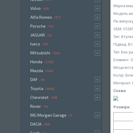
Марка машин
Volvo
416
Модель ма
Alfa Romeo
877
Рік випуск
Porsche
107
OEM: 01281
JAGUAR
30
Тип: Втулк
Iveco
159
Підвид: В
Тип: Без 
Mitsubishi
1343
Елемент: 
Honda
2709
Місце вст
Mazda
1040
Колір: Біл
DAF
36
Матеріал:
Toyota
4644
Схема
Chevrolet
618
Rover
34
Розміри:
MG Morgan Garage
11
DACIA
166
Saab