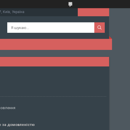
, Київ, Україна
мовлення
ів
за домовленістю