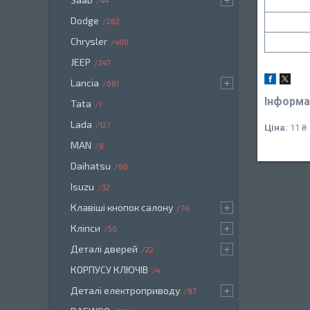
44
Dodge
282
Chrysler
400
JEEP
247
Lancia
681
Інформа
Tata
1
Lada
127
Ціна:
11 ₴
MAN
8
Daihatsu
80
Isuzu
32
Клавіші кнопок салону
74
Кліпси
50
Деталі дверей
22
КОРПУСУ КЛЮЧІВ
4
Деталі електроприводу
87