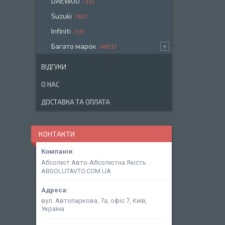
DAEWOO
332
Suzuki
807
Infiniti
551
Багато марок
48537
ВІДГУКИ
О НАС
ДОСТАВКА ТА ОПЛАТА
КОНТАКТИ
Абсолют Авто-Абсолютна Якість
ABSOLUTAVTO.COM.UA
вул. Автопаркова, 7а, офіс 7, Київ,
Україна