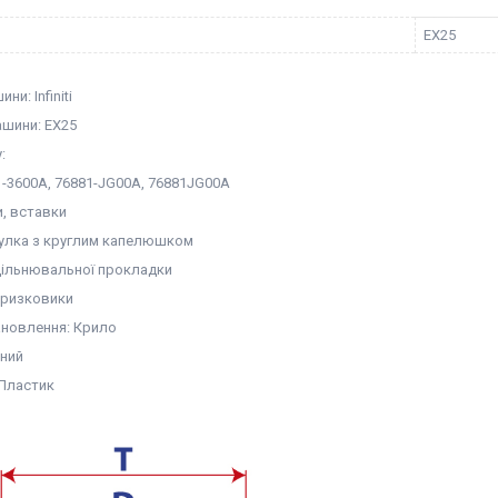
EX25
и: Infiniti
шини: EX25
:
1-3600A, 76881-JG00A, 76881JG00A
и, вставки
тулка з круглим капелюшком
ущільнювальної прокладки
Бризковики
ановлення: Крило
рний
 Пластик