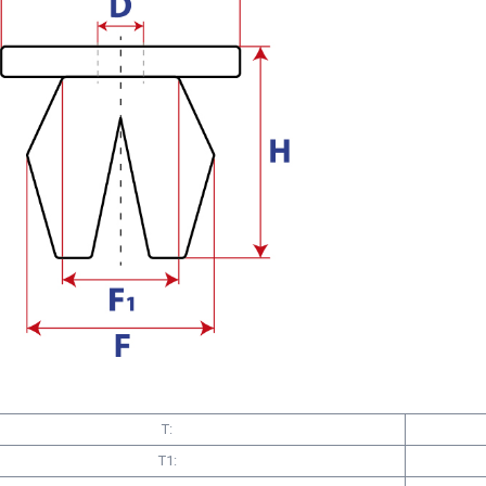
T:
T1: