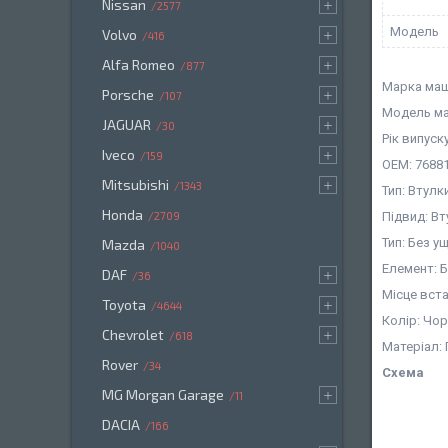
Nissan
2577
Мoдель
Volvo
416
Alfa Romeo
877
Марка машин
Porsche
107
Модель ма
JAGUAR
30
Рік випуску
Iveco
159
OEM: 7688
Mitsubishi
1343
Тип: Втулк
Honda
Підвид: В
2709
Тип: Без 
Mazda
1040
Елемент: 
DAF
36
Місце вст
Toyota
4644
Колір: Чо
Chevrolet
618
Матеріал:
Rover
34
Схема
MG Morgan Garage
11
DACIA
166