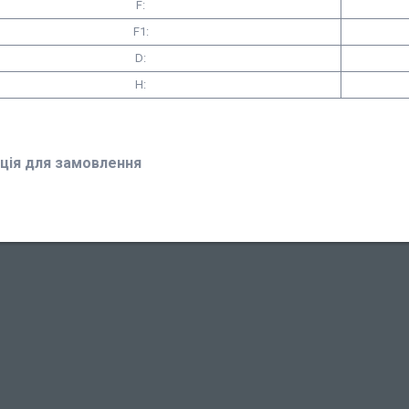
F:
F1:
D:
H:
ція для замовлення