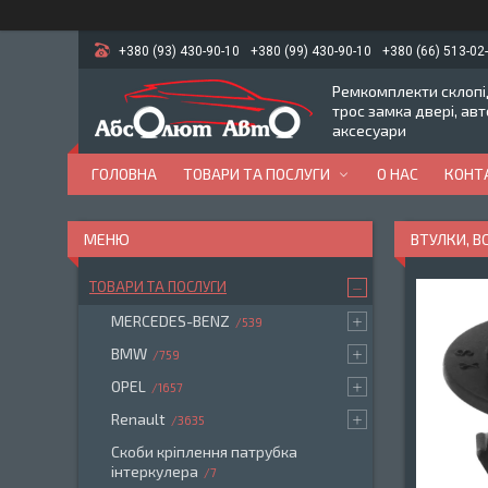
+380 (93) 430-90-10
+380 (99) 430-90-10
+380 (66) 513-02
Ремкомплекти склопід
трос замка двері, ав
аксесуари
ГОЛОВНА
ТОВАРИ ТА ПОСЛУГИ
О НАС
КОНТ
ВТУЛКИ, В
ТОВАРИ ТА ПОСЛУГИ
MERCEDES-BENZ
539
BMW
759
OPEL
1657
Renault
3635
Скоби кріплення патрубка
інтеркулера
7