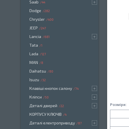
Saab
44
Dodge
282
Chrysler
400
JEEP
247
Lancia
681
Tata
1
Lada
127
MAN
8
Daihatsu
80
Isuzu
32
Клавіші кнопок салону
74
Кліпси
50
Розміри:
Деталі дверей
22
КОРПУСУ КЛЮЧІВ
4
Деталі електроприводу
87