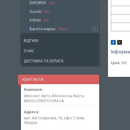
DAEWOO
332
Suzuki
807
Infiniti
551
Багато марок
48537
ВІДГУКИ
О НАС
Інформа
ДОСТАВКА ТА ОПЛАТА
Ціна:
8 ₴
КОНТАКТИ
Абсолют Авто-Абсолютна Якість
ABSOLUTAVTO.COM.UA
вул. Автопаркова, 7а, офіс 7, Київ,
Україна