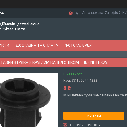
вул. Автопаркова, 7а, офіс 7, Ки
-56
іймачів, деталі люка,
токріплення та
АКТИ
ДОСТАВКА ТА ОПЛАТА
ФОТОГАЛЕРЕЯ
СТАВКИ ВТУЛКА З КРУГЛИМ КАПЕЛЮШКОМ — INFINITI EX25
В наявності
Код:
SS-19604-14222
8 ₴
Мінімальна сума замовлення на сайт
КУПИТИ
+380994309010