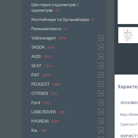
Шестерні спідометрів /
одометрів
16
Контейнери та Органайзери
4
Ремкомплекти
6
Volkswagen
3794
SKODA
998
AUDI
2155
SEAT
1374
FIAT
3074
PEUGEOT
1489
Характе
CITROEN
1271
Ford
ОСНОВН
1953
LAND ROVER
285
Виробни
HYUNDAI
1203
Сумісніс
Kia
782
КОРИСТ