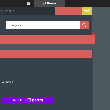
Кошик
їв, Україна
і — 100 ₴
КУПИТИ З