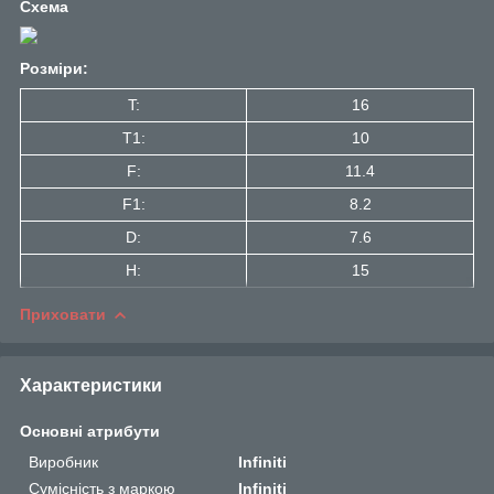
Схема
Розміри:
T:
16
T1:
10
F:
11.4
F1:
8.2
D:
7.6
H:
15
Приховати
Характеристики
Основні атрибути
Виробник
Infiniti
Сумісність з маркою
Infiniti