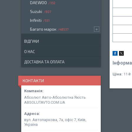
DAEWOO
332
Suzuki
807
Infiniti
551
Багато марок
48537
ВІДГУКИ
О НАС
ДОСТАВКА ТА ОПЛАТА
Інформа
Ціна:
11 ₴
КОНТАКТИ
Абсолют Авто-Абсолютна Якість
ABSOLUTAVTO.COM.UA
вул. Автопаркова, 7а, офіс 7, Київ,
Україна