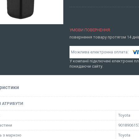
повернення товару протягом 14 дн
У компанії підключені електронні пл
покидаючи сайту.
ристики
І АТРИБУТИ
к
Toyota
астини
901890615
ть з маркою
Toyota