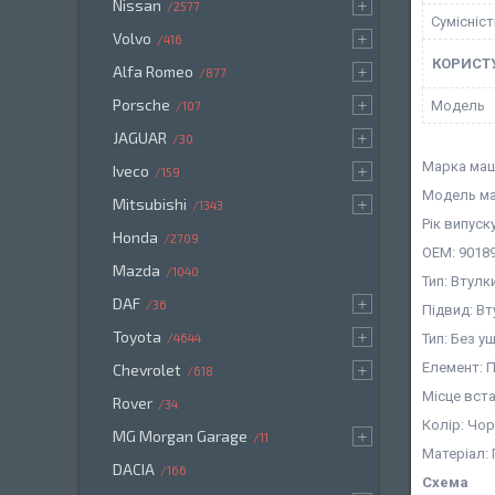
Nissan
2577
Сумісніс
Volvo
416
КОРИСТ
Alfa Romeo
877
Porsche
Мoдель
107
JAGUAR
30
Марка маш
Iveco
159
Модель ма
Mitsubishi
1343
Рік випуск
Honda
2709
OEM: 90189
Mazda
1040
Тип: Втулк
DAF
36
Підвид: В
Toyota
Тип: Без 
4644
Елемент: 
Chevrolet
618
Місце вст
Rover
34
Колір: Чо
MG Morgan Garage
11
Матеріал:
DACIA
166
Схема