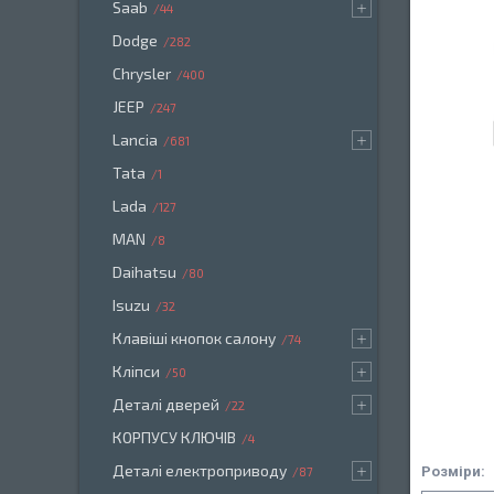
Saab
44
Dodge
282
Chrysler
400
JEEP
247
Lancia
681
Tata
1
Lada
127
MAN
8
Daihatsu
80
Isuzu
32
Клавіші кнопок салону
74
Кліпси
50
Деталі дверей
22
КОРПУСУ КЛЮЧІВ
4
Деталі електроприводу
Розміри:
87