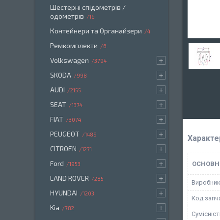
Шестерні спідометрів /
одометрів
16
Контейнери та Органайзери
4
Ремкомплекти
6
Volkswagen
3794
SKODA
998
AUDI
2155
SEAT
1374
FIAT
3074
PEUGEOT
1489
Характе
CITROEN
1271
Ford
ОСНОВН
1953
LAND ROVER
285
Виробни
HYUNDAI
1203
Код запч
Kia
782
Сумісніс