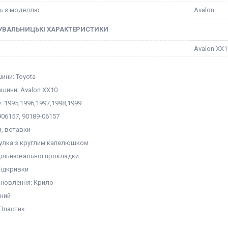
ть з моделлю
Avalon
УВАЛЬНИЦЬКІ ХАРАКТЕРИСТИКИ
Avalon XX1
ини: Toyota
шини: Avalon XX10
у: 1995,1996,1997,1998,1999
06157, 90189-06157
и, вставки
тулка з круглим капелюшком
ущільнювальної прокладки
Підкривки
ановлення: Крило
рний
 Пластик