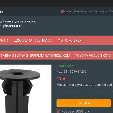
вул. Автопаркова, 7а, офіс 7, Ки
-56
іймачів, деталі люка,
токріплення та
АКТИ
ДОСТАВКА ТА ОПЛАТА
ФОТОГАЛЕРЕЯ
ВСТАВКИ ВТУЛКА З КРУГЛИМ КАПЕЛЮШКОМ — TOYOTA AVALON XX10
В наявності
Код:
SS-19699-14236
11 ₴
Мінімальна сума замовлення на сайт
КУПИТИ
+380994309010