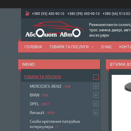
+380 (93) 430-90-10
+380 (99) 430-90-10
+380 (66) 513-02
Ремкомплекти склопід
трос замка двері, ав
аксесуари
ГОЛОВНА
ТОВАРИ ТА ПОСЛУГИ
О НАС
КОНТ
ВТУЛКИ, 
ТОВАРИ ТА ПОСЛУГИ
MERCEDES-BENZ
539
BMW
759
OPEL
1657
Renault
3635
Скоби кріплення патрубка
інтеркулера
7