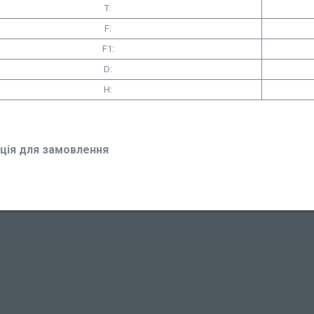
T:
F:
F1:
D:
H:
ція для замовлення