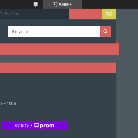
Кошик
їв, Україна
і — 100 ₴
КУПИТИ З