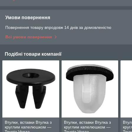
Умови повернення
Повернення товару впродовж 14 днів за домовленістю
Всі умови повернення
Подібні товари компанії
Втулки, вставки Втулка з
Втулки, вставки Втулка з
Втул
круглим капелюшком —
круглим капелюшком —
кру
Toyota Venza
Toyota Venza
Toyo