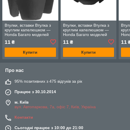
Втулки, вставки Втулка з
Втулки, вставки Втулка з
Втул
круглим капелюшком —
круглим капелюшком —
кру
Honda Багато моделей
Honda Багато моделей
Hond
11
11
11
₴
₴
Купити
Купити
Про нас
95% позитивних з 475 відгуків за рік
Працює з 30.10.2014
м. Київ
вул. Автопаркова, 7а, офіс 7, Київ, Україна
Контакти
Сьогодні працює з 10:00 до 21:00