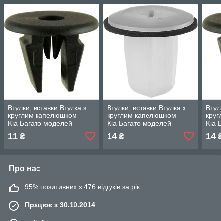
Втулки, вставки Втулка з
Втулки, вставки Втулка з
Втул
круглим капелюшком —
круглим капелюшком —
кру
Kia Багато моделей
Kia Багато моделей
Kia 
11
14
14
₴
₴
Про нас
95% позитивних з 476 відгуків за рік
Працює з 30.10.2014