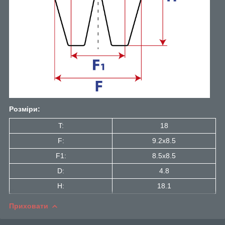
Розміри:
T:
18
F:
9.2x8.5
F1:
8.5x8.5
D:
4.8
H:
18.1
Приховати