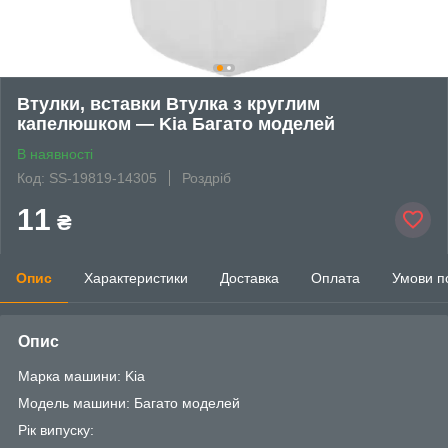
Втулки, вставки Втулка з круглим
капелюшком — Kia Багато моделей
В наявності
Код: SS-19819-14305
Роздріб
11
₴
Опис
Характеристики
Доставка
Оплата
Умови п
Опис
Марка машини: Kia
Модель машини: Багато моделей
Рік випуску: