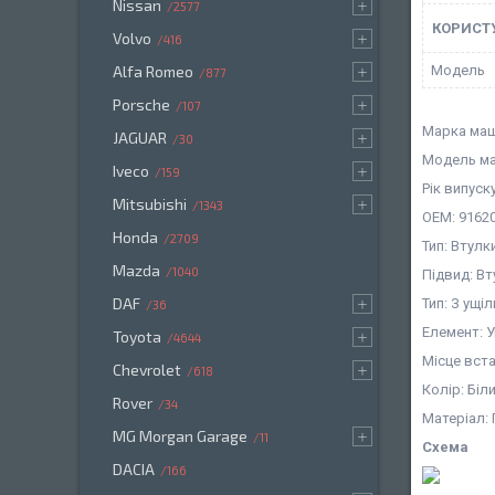
Nissan
2577
КОРИСТ
Volvo
416
Мoдель
Alfa Romeo
877
Porsche
107
Марка маш
JAGUAR
30
Модель ма
Iveco
159
Рік випуску
Mitsubishi
1343
OEM: 9162
Honda
2709
Тип: Втулк
Mazda
1040
Підвид: В
DAF
Тип: З ущ
36
Елемент: У
Toyota
4644
Місце вст
Chevrolet
618
Колір: Біл
Rover
34
Матеріал:
MG Morgan Garage
11
Схема
DACIA
166