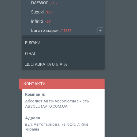
DAEWOO
332
Suzuki
807
Infiniti
551
Багато марок
48537
ВІДГУКИ
О НАС
ДОСТАВКА ТА ОПЛАТА
КОНТАКТИ
Абсолют Авто-Абсолютна Якість
ABSOLUTAVTO.COM.UA
вул. Автопаркова, 7а, офіс 7, Київ,
Україна