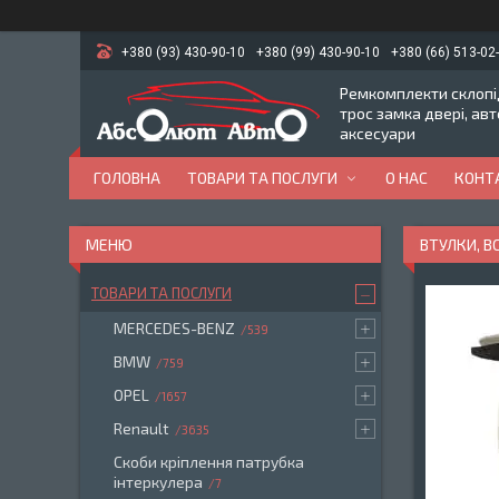
+380 (93) 430-90-10
+380 (99) 430-90-10
+380 (66) 513-02
Ремкомплекти склопід
трос замка двері, ав
аксесуари
ГОЛОВНА
ТОВАРИ ТА ПОСЛУГИ
О НАС
КОНТ
ВТУЛКИ, 
ТОВАРИ ТА ПОСЛУГИ
MERCEDES-BENZ
539
BMW
759
OPEL
1657
Renault
3635
Скоби кріплення патрубка
інтеркулера
7