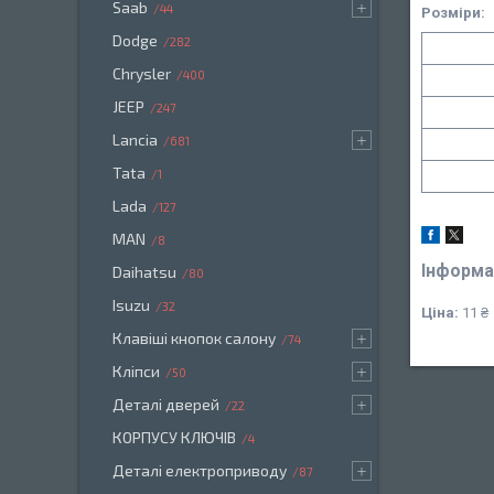
Saab
44
Розміри:
Dodge
282
Chrysler
400
JEEP
247
Lancia
681
Tata
1
Lada
127
MAN
8
Інформа
Daihatsu
80
Isuzu
32
Ціна:
11 ₴
Клавіші кнопок салону
74
Кліпси
50
Деталі дверей
22
КОРПУСУ КЛЮЧІВ
4
Деталі електроприводу
87