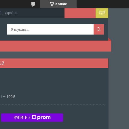
Кошик
їв, Україна
ЕЙ
і — 100 ₴
КУПИТИ З