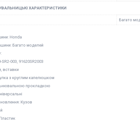
УВАЛЬНИЦЬКІ ХАРАКТЕРИСТИКИ
Багато мо
ини: Honda
шини: Багато моделей
:
0-SR2-003, 91620SR2003
и, вставки
тулка з круглим капелюшком
ільнювальною прокладкою
ніверсальні
ановлення: Кузов
ий
 Пластик