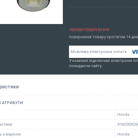
повернення товару протягом 14 дн
У компанії підключені електронні пл
покидаючи сайту.
ристики
І АТРИБУТИ
к
Honda
астини
91620SR20
ть з маркою
Honda