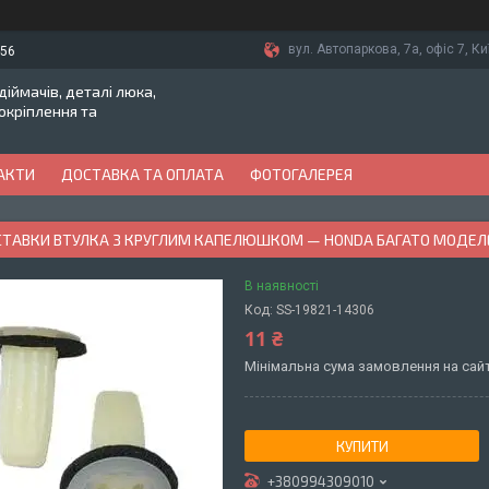
вул. Автопаркова, 7а, офіс 7, Ки
-56
іймачів, деталі люка,
токріплення та
АКТИ
ДОСТАВКА ТА ОПЛАТА
ФОТОГАЛЕРЕЯ
ВСТАВКИ ВТУЛКА З КРУГЛИМ КАПЕЛЮШКОМ — HONDA БАГАТО МОДЕЛ
В наявності
Код:
SS-19821-14306
11 ₴
Мінімальна сума замовлення на сайт
КУПИТИ
+380994309010