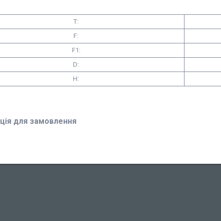
T:
F:
F1:
D:
H:
ція для замовлення