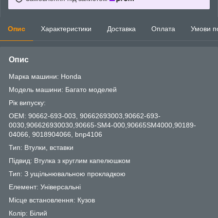
Опис
Характеристики
Доставка
Оплата
Умови п
Опис
Марка машини: Honda
Модель машини: Багато моделей
Рік випуску:
OEM: 90662-693-003, 90662693003,90662-693-
0030,906626930030,90665-SM4-000,90665SM4000,90189-
04066, 9018904066, bnp4106
Тип: Втулки, вставки
Підвид: Втулка з круглим капелюшком
Тип: З ущільнювальною прокладкою
Елемент: Універсальні
Місце встановлення: Кузов
Колір: Білий