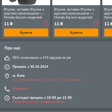
Втулки, вставки Втулка з
Втулки, вставки Втулка з
Втул
круглим капелюшком —
круглим капелюшком —
кру
Honda Багато моделей
Honda Багато моделей
Hond
11
11
11
₴
₴
Купити
Купити
Про нас
95% позитивних з 476 відгуків за рік
Працює з 30.10.2014
м. Київ
вул. Автопаркова, 7а, офіс 7, Київ, Україна
Контакти
Сьогодні працює з 10:00 до 21:00
Показати весь графік роботи