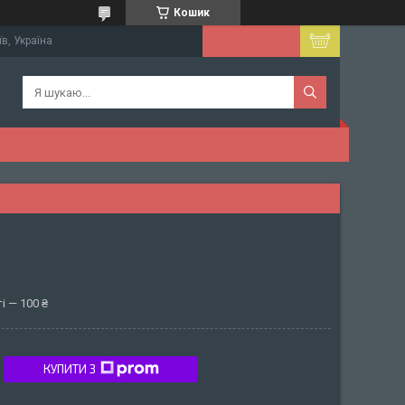
Кошик
їв, Україна
і — 100 ₴
КУПИТИ З