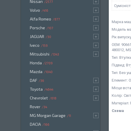
Nissan
2577
Сумісніс
Volvo
416
Alfa Romeo
877
Марка маш
Porsche
107
Модель ма
JAGUAR
Рік випуску
30
OEM: 90661
Iveco
159
480012, MS
Mitsubishi
1343
Тип: Втулк
Honda
2709
Підвид: В
Mazda
1040
Тип: Без 
DAF
Елемент: 
36
Місце вст
Toyota
4644
Колір: Св
Chevrolet
618
Матеріал:
Rover
34
Схема
MG Morgan Garage
11
DACIA
166