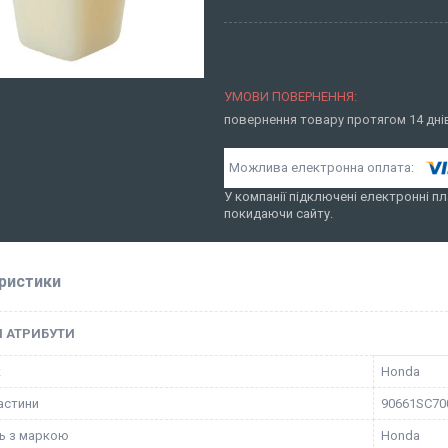
повернення товару протягом 14 дн
У компанії підключені електронні пл
покидаючи сайту.
ристики
І АТРИБУТИ
к
Honda
астини
90661SC70
ть з маркою
Honda