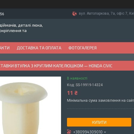
вул. Автопаркова, 7а, офіс 7, Ки
-56
іймачів, деталі люка,
токріплення та
АКТИ
ДОСТАВКА ТА ОПЛАТА
ФОТОГАЛЕРЕЯ
СТАВКИ ВТУЛКА З КРУГЛИМ КАПЕЛЮШКОМ — HONDA CIVIC
В наявності
Код:
SS-19919-14324
11 ₴
Мінімальна сума замовлення на сайт
КУПИТИ
+380994309010