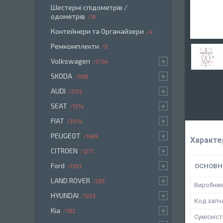
Шестерні спідометрів /
одометрів
16
Контейнери та Органайзери
4
Ремкомплекти
6
Volkswagen
3794
SKODA
998
AUDI
2155
SEAT
1374
FIAT
3074
PEUGEOT
1489
Характе
CITROEN
1271
Ford
ОСНОВН
1953
LAND ROVER
285
Виробни
HYUNDAI
1203
Код запч
Kia
782
Сумісніс