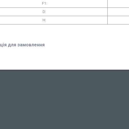
F1:
D:
H:
ція для замовлення