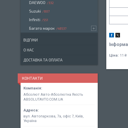
DAEWOO
332
Suzuki
807
Infiniti
551
Багато марок
48537
ВІДГУКИ
Інформа
О НАС
Ціна:
11 ₴
ДОСТАВКА ТА ОПЛАТА
КОНТАКТИ
Абсолют Авто-Абсолютна Якість
ABSOLUTAVTO.COM.UA
вул. Автопаркова, 7а, офіс 7, Київ,
Україна