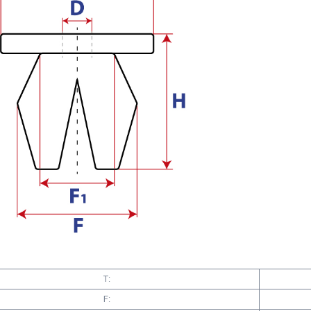
T:
F: