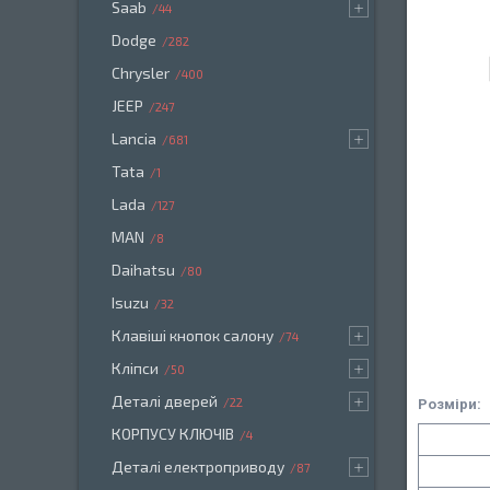
Saab
44
Dodge
282
Chrysler
400
JEEP
247
Lancia
681
Tata
1
Lada
127
MAN
8
Daihatsu
80
Isuzu
32
Клавіші кнопок салону
74
Кліпси
50
Деталі дверей
22
Розміри:
КОРПУСУ КЛЮЧІВ
4
Деталі електроприводу
87