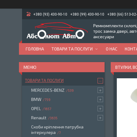
+380 (93) 430-90-10
+380 (99) 430-90-10
+380 (66) 513-02
Ремкомплекти склопід
трос замка двері, ав
аксесуари
ГОЛОВНА
ТОВАРИ ТА ПОСЛУГИ
О НАС
КОНТ
ВТУЛКИ, В
ТОВАРИ ТА ПОСЛУГИ
MERCEDES-BENZ
539
BMW
759
OPEL
1657
Renault
3635
Скоби кріплення патрубка
інтеркулера
7