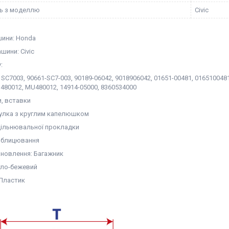
ть з моделлю
Civic
ини: Honda
шини: Civic
:
SC7003, 90661-SC7-003, 90189-06042, 9018906042, 01651-00481, 0165100481
480012, MU480012, 14914-05000, 8360534000
и, вставки
тулка з круглим капелюшком
ущільнювальної прокладки
Облицювання
ановлення: Багажник
ітло-бежевий
 Пластик