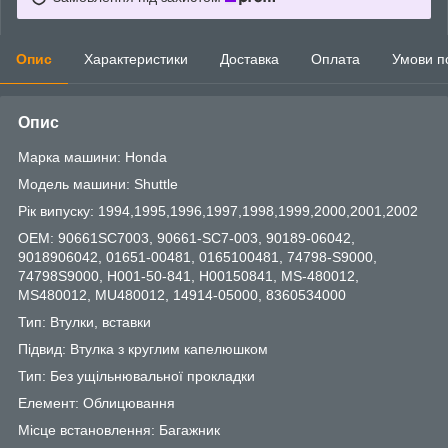
Опис
Характеристики
Доставка
Оплата
Умови п
Опис
Марка машини: Honda
Модель машини: Shuttle
Рік випуску: 1994,1995,1996,1997,1998,1999,2000,2001,2002
OEM: 90661SC7003, 90661-SC7-003, 90189-06042,
9018906042, 01651-00481, 0165100481, 74798-S9000,
74798S9000, H001-50-841, H00150841, MS-480012,
MS480012, MU480012, 14914-05000, 8360534000
Тип: Втулки, вставки
Підвид: Втулка з круглим капелюшком
Тип: Без ущільнювальної прокладки
Елемент: Облицювання
Місце встановлення: Багажник