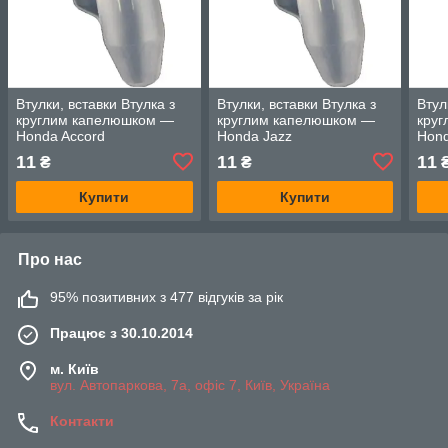
Втулки, вставки Втулка з
Втулки, вставки Втулка з
Втул
круглим капелюшком —
круглим капелюшком —
кру
Honda Accord
Honda Jazz
Hond
11
11
11
₴
₴
Купити
Купити
Про нас
95% позитивних з 477 відгуків за рік
Працює з 30.10.2014
м. Київ
вул. Автопаркова, 7а, офіс 7, Київ, Україна
Контакти