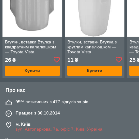
Втулки, вставки Втулка з
Втулки, вставки Втулка з
Втул
квадратним капелюшком
круглим капелюшком —
ква
— Toyota Vista
Toyota Vista
— To
26
11
25
₴
₴
Купити
Купити
Про нас
95% позитивних з 477 відгуків за рік
Працює з 30.10.2014
м. Київ
вул. Автопаркова, 7а, офіс 7, Київ, Україна