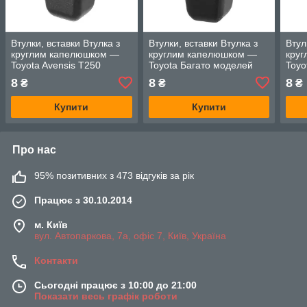
Втулки, вставки Втулка з
Втулки, вставки Втулка з
Втул
круглим капелюшком —
круглим капелюшком —
кру
Toyota Avensis T250
Toyota Багато моделей
Toyo
8
8
8
₴
₴
₴
Купити
Купити
Про нас
95% позитивних з 473 відгуків за рік
Працює з 30.10.2014
м. Київ
вул. Автопаркова, 7а, офіс 7, Київ, Україна
Контакти
Сьогодні працює з 10:00 до 21:00
Показати весь графік роботи