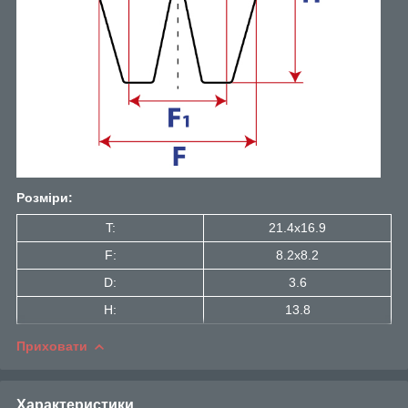
Розміри:
T:
21.4x16.9
F:
8.2x8.2
D:
3.6
H:
13.8
Приховати
Характеристики