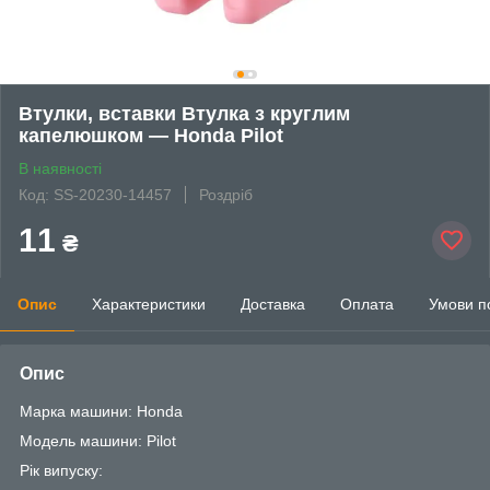
Втулки, вставки Втулка з круглим
капелюшком — Honda Pilot
В наявності
Код: SS-20230-14457
Роздріб
11
₴
Опис
Характеристики
Доставка
Оплата
Умови п
Опис
Марка машини: Honda
Модель машини: Pilot
Рік випуску: