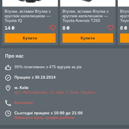
Втулки, вставки Втулка з
Втулки, вставки Втулка з
Втул
круглим капелюшком —
круглим капелюшком —
кру
Toyota IQ
Toyota Avensis T250
Toyo
14
8
8
₴
₴
₴
Купити
Купити
Про нас
95% позитивних з 475 відгуків за рік
Працює з 30.10.2014
м. Київ
вул. Автопаркова, 7а, офіс 7, Київ, Україна
Контакти
Сьогодні працює з 10:00 до 21:00
Показати весь графік роботи