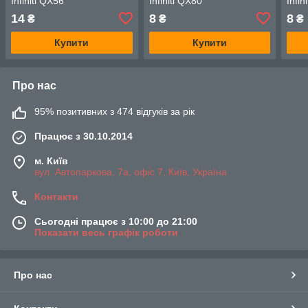
Infiniti QX56
Infiniti QX80
Infin
14
8
8
₴
₴
₴
Купити
Купити
Про нас
95% позитивних з 474 відгуків за рік
Працює з 30.10.2014
м. Київ
вул. Автопаркова, 7а, офіс 7, Київ, Україна
Контакти
Сьогодні працює з 10:00 до 21:00
Показати весь графік роботи
Про нас