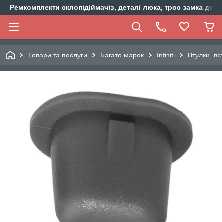
Ремкомплекти склопідіймачів, деталі люка, трос замка двер
Товари та послуги
Багато марок
Infiniti
Втулки, вс