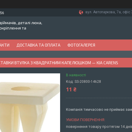
вул. Автопаркова, 7а, офіс 7
-56
іймачів, деталі люка,
токріплення та
АКТИ
ДОСТАВКА ТА ОПЛАТА
ФОТОГАЛЕРЕЯ
ВСТАВКИ ВТУЛКА З КВАДРАТНИМ КАПЕЛЮШКОМ — KIA CARENS
В наявності
Код:
SS-20800-14628
11 ₴
Компанія тимчасово не приймає за
повернення товару протягом 14 дн