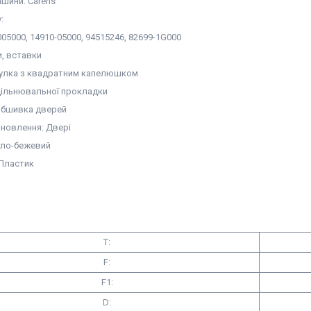
шини: Carens
:
05000, 14910-05000, 94515246, 82699-1G000
и, вставки
тулка з квадратним капелюшком
ущільнювальної прокладки
Обшивка дверей
ановлення: Двері
ітло-бежевий
 Пластик
T:
F:
F1:
D: