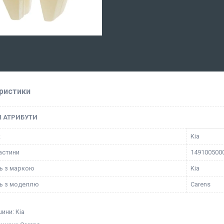
ристики
І АТРИБУТИ
к
Kia
астини
149100500
ть з маркою
Kia
ть з моделлю
Carens
ини: Kia