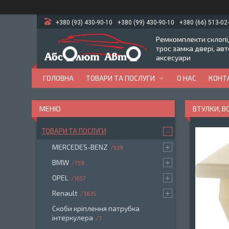
+380 (93) 430-90-10
+380 (99) 430-90-10
+380 (66) 513-02
Ремкомплекти склопід
трос замка двері, ав
аксесуари
ГОЛОВНА
ТОВАРИ ТА ПОСЛУГИ
О НАС
КОНТ
ВТУЛКИ, 
ТОВАРИ ТА ПОСЛУГИ
MERCEDES-BENZ
539
BMW
759
OPEL
1657
Renault
3635
Скоби кріплення патрубка
інтеркулера
7