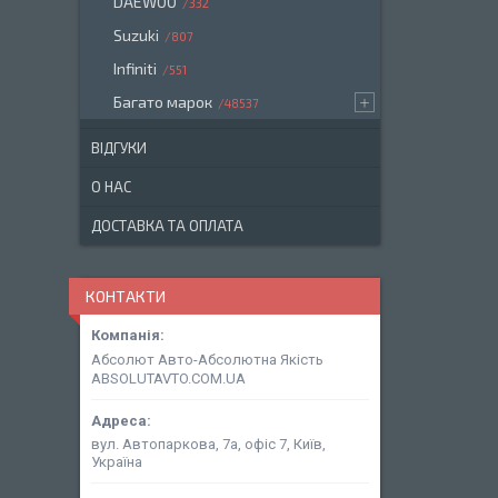
DAEWOO
332
Suzuki
807
Infiniti
551
Багато марок
48537
ВІДГУКИ
О НАС
ДОСТАВКА ТА ОПЛАТА
КОНТАКТИ
Абсолют Авто-Абсолютна Якість
ABSOLUTAVTO.COM.UA
вул. Автопаркова, 7а, офіс 7, Київ,
Україна