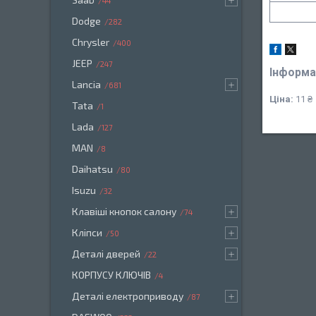
44
Dodge
282
Chrysler
400
JEEP
247
Інформа
Lancia
681
Ціна:
11 ₴
Tata
1
Lada
127
MAN
8
Daihatsu
80
Isuzu
32
Клавіші кнопок салону
74
Кліпси
50
Деталі дверей
22
КОРПУСУ КЛЮЧІВ
4
Деталі електроприводу
87