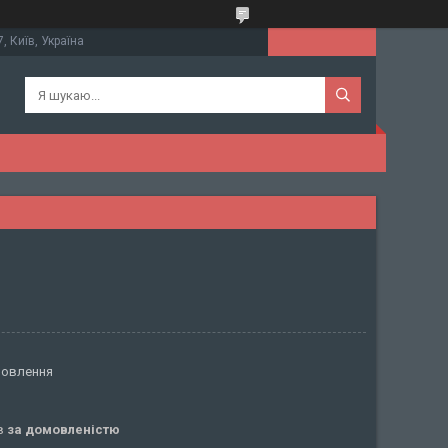
, Київ, Україна
мовлення
ів
за домовленістю