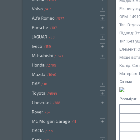
Модель ма
Volvo
Рік випуску
416
OEM: 14910
Alfa Romeo
877
Тип: Втулк
Porsche
107
Підвид: В
JAGUAR
30
Тип: Без 
Iveco
159
Елемент: 
Mitsubishi
1343
Місце вст
Honda
2709
Колір: Св
Матеріал:
Mazda
1040
Схема
DAF
36
Toyota
4644
Розміри:
Chevrolet
618
Rover
34
MG Morgan Garage
11
DACIA
166
Saab