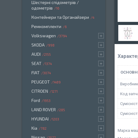
Шестерні спідометрів /
одометрів
16
Контейнери та Органайзери
4
Ремкомплекти
6
Volkswagen
3794
SKODA
998
AUDI
2155
Характе
SEAT
1374
FIAT
ОСНОВН
3074
PEUGEOT
1489
Виробни
CITROEN
1271
Код запч
Ford
1953
Сумісніс
LAND ROVER
285
Сумісніс
HYUNDAI
1203
Kia
782
Марка маш
Nissan
2577