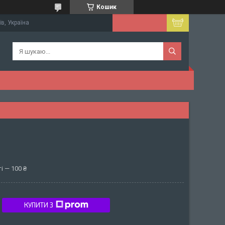
Кошик
їв, Україна
і — 100 ₴
КУПИТИ З