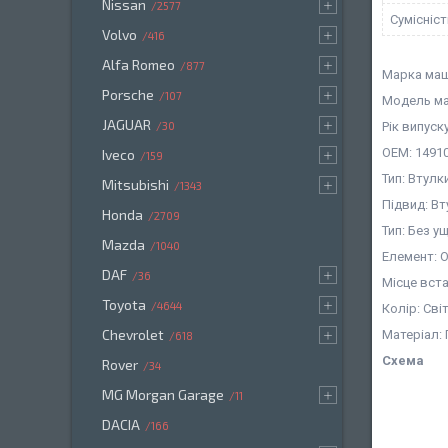
Nissan
2577
Сумісніс
Volvo
416
Alfa Romeo
877
Марка маш
Porsche
107
Модель маш
JAGUAR
Рік випуску
30
OEM: 14910
Iveco
159
Тип: Втулк
Mitsubishi
1343
Підвид: В
Honda
2709
Тип: Без 
Mazda
1040
Елемент: 
DAF
36
Місце вст
Toyota
4644
Колір: Св
Chevrolet
Матеріал:
618
Схема
Rover
34
MG Morgan Garage
11
DACIA
166