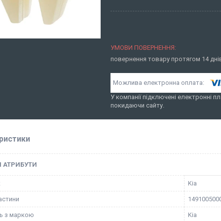
повернення товару протягом 14 дн
У компанії підключені електронні пл
покидаючи сайту.
ристики
І АТРИБУТИ
к
Kia
астини
149100500
ть з маркою
Kia