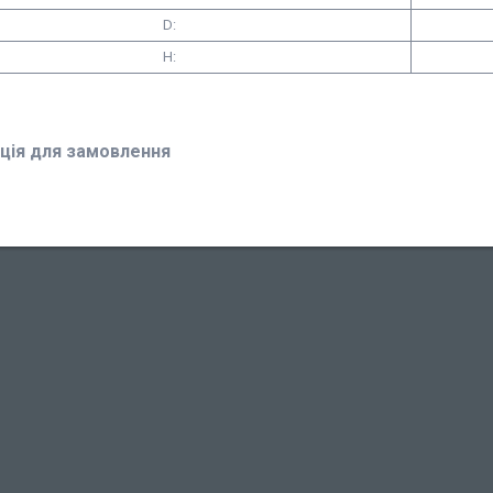
D:
H:
ція для замовлення