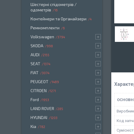
Шестерні спідометрів /
одометрів
16
Контейнери та Органайзери
4
Ремкомплекти
6
Volkswagen
3794
SKODA
998
AUDI
2155
SEAT
1374
FIAT
3074
PEUGEOT
1489
Характе
CITROEN
1271
Ford
ОСНОВН
1953
LAND ROVER
285
Виробни
HYUNDAI
1203
Код запч
Kia
782
Сумісніс