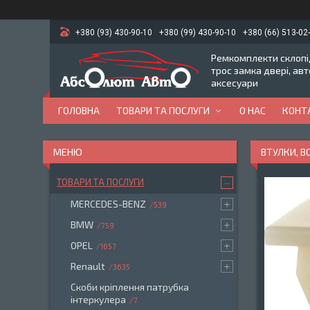
+380 (93) 430-90-10
+380 (99) 430-90-10
+380 (66) 513-02
Ремкомплекти склопід
трос замка двері, ав
аксесуари
ГОЛОВНА
ТОВАРИ ТА ПОСЛУГИ
О НАС
КОНТ
ВТУЛКИ, 
ТОВАРИ ТА ПОСЛУГИ
MERCEDES-BENZ
539
BMW
759
OPEL
1657
Renault
3635
Скоби кріплення патрубка
інтеркулера
7