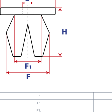
T:
F:
F1: