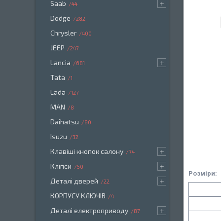
Saab
44
Dodge
282
Chrysler
400
JEEP
247
Lancia
681
Tata
1
Lada
127
MAN
8
Daihatsu
80
Isuzu
32
Клавіші кнопок салону
74
Кліпси
50
Розміри:
Деталі дверей
22
КОРПУСУ КЛЮЧІВ
4
Деталі електроприводу
87