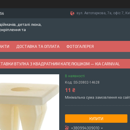
вул. Автопаркова, 7а, офіс 7, Ки
-56
іймачів, деталі люка,
токріплення та
АКТИ
ДОСТАВКА ТА ОПЛАТА
ФОТОГАЛЕРЕЯ
ВСТАВКИ ВТУЛКА З КВАДРАТНИМ КАПЕЛЮШКОМ — KIA CARNIVAL
В наявності
Код:
SS-20802-14628
11 ₴
Мінімальна сума замовлення на сайт
КУПИТИ
+380994309010