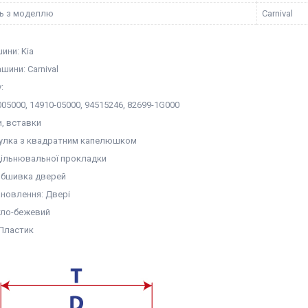
ть з моделлю
Carnival
ини: Kia
ини: Carnival
:
05000, 14910-05000, 94515246, 82699-1G000
и, вставки
тулка з квадратним капелюшком
ущільнювальної прокладки
Обшивка дверей
ановлення: Двері
ітло-бежевий
 Пластик