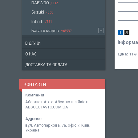
DAEWOO
332
Suzuki
807
Infiniti
551
Багато марок
48537
Інформа
ВІДГУКИ
О НАС
Ціна:
11 ₴
ДОСТАВКА ТА ОПЛАТА
КОНТАКТИ
Абсолют Авто-Абсолютна Якість
ABSOLUTAVTO.COM.UA
вул. Автопаркова, 7а, офіс 7, Київ,
Україна