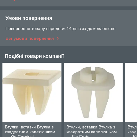
Умови повернення
Повернення товару впродовж 14 днів за домовленістю
Всі умови повернення
Подібні товари компанії
Втулки, вставки Втулка з
Втулки, вставки Втулка з
Втул
квадратним капелюшком
квадратним капелюшком
ква
— Kia Carnival
— Kia Forte
— Ki