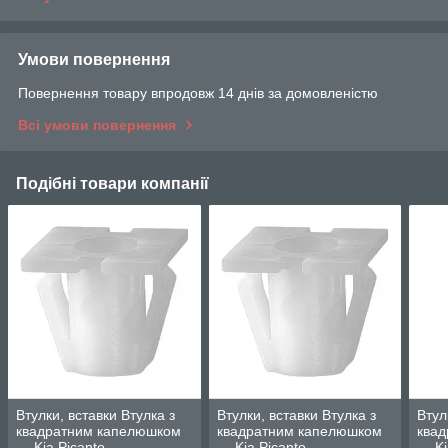
Умови повернення
Повернення товару впродовж 14 днів за домовленістю
Всі умови повернення
Подібні товари компанії
Втулки, вставки Втулка з
Втулки, вставки Втулка з
Втул
квадратним капелюшком
квадратним капелюшком
ква
— Kia Picanto
— Kia Picanto
— Ki