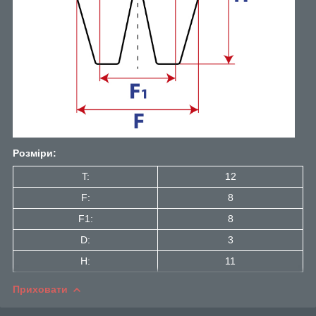
Розміри:
T:
12
F:
8
F1:
8
D:
3
H:
11
Приховати