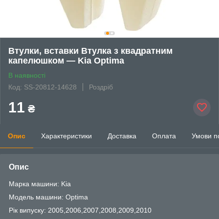
Втулки, вставки Втулка з квадратним
капелюшком — Kia Optima
В наявності
Код: SS-20812-14628
Роздріб
11
₴
Опис
Характеристики
Доставка
Оплата
Умови п
Опис
Марка машини: Kia
Модель машини: Optima
Рік випуску: 2005,2006,2007,2008,2009,2010