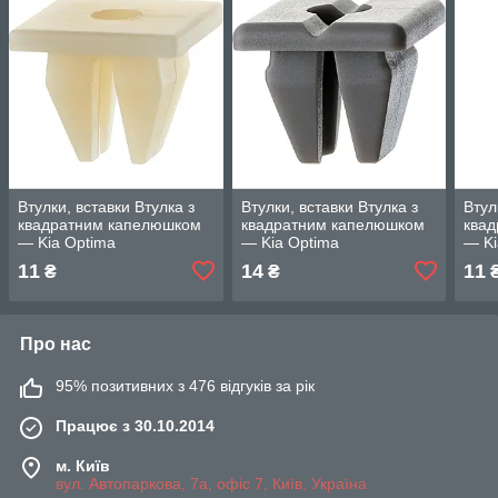
Втулки, вставки Втулка з
Втулки, вставки Втулка з
Втул
квадратним капелюшком
квадратним капелюшком
ква
— Kia Optima
— Kia Optima
— Ki
11
14
11
₴
₴
Про нас
95% позитивних з 476 відгуків за рік
Працює з 30.10.2014
м. Київ
вул. Автопаркова, 7а, офіс 7, Київ, Україна