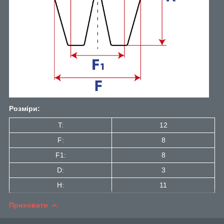
Розміри:
T:
12
F:
8
F1:
8
D:
3
H:
11
Приховати