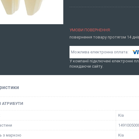
повернення товару протягом 14 дн
У компанії підключені електронні пл
покидаючи сайту.
ристики
І АТРИБУТИ
к
Kia
астини
149100500
ть з маркою
Kia