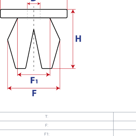
T:
F:
F1: