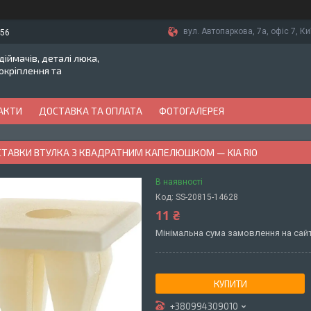
вул. Автопаркова, 7а, офіс 7, Ки
-56
іймачів, деталі люка,
токріплення та
АКТИ
ДОСТАВКА ТА ОПЛАТА
ФОТОГАЛЕРЕЯ
ВСТАВКИ ВТУЛКА З КВАДРАТНИМ КАПЕЛЮШКОМ — KIA RIO
В наявності
Код:
SS-20815-14628
11 ₴
Мінімальна сума замовлення на сайт
КУПИТИ
+380994309010