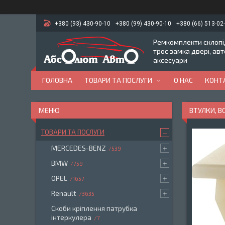
+380 (93) 430-90-10
+380 (99) 430-90-10
+380 (66) 513-02
Ремкомплекти склопід
трос замка двері, ав
аксесуари
ГОЛОВНА
ТОВАРИ ТА ПОСЛУГИ
О НАС
КОНТ
ВТУЛКИ, 
ТОВАРИ ТА ПОСЛУГИ
MERCEDES-BENZ
539
BMW
759
OPEL
1657
Renault
3635
Скоби кріплення патрубка
інтеркулера
7