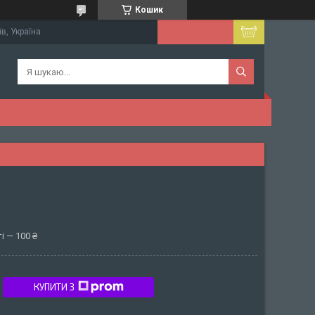
Кошик
їв, Україна
і — 100 ₴
КУПИТИ З