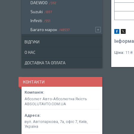
DAEWOO
332
Suzuki
807
Infiniti
551
Багато марок
48537
Інформа
ВІДГУКИ
О НАС
Ціна:
11 ₴
ДОСТАВКА ТА ОПЛАТА
КОНТАКТИ
Абсолют Авто-Абсолютна Якість
ABSOLUTAVTO.COM.UA
вул. Автопаркова, 7а, офіс 7, Київ,
Україна