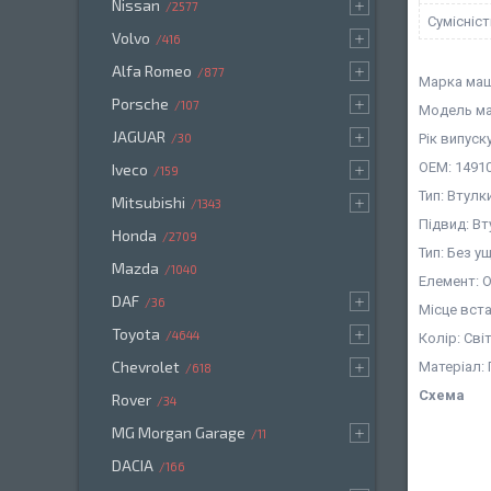
Nissan
2577
Сумісніс
Volvo
416
Alfa Romeo
877
Марка маш
Porsche
107
Модель ма
JAGUAR
Рік випуск
30
OEM: 14910
Iveco
159
Тип: Втулк
Mitsubishi
1343
Підвид: В
Honda
2709
Тип: Без 
Mazda
1040
Елемент: 
DAF
36
Місце вст
Toyota
4644
Колір: Св
Chevrolet
Матеріал:
618
Схема
Rover
34
MG Morgan Garage
11
DACIA
166