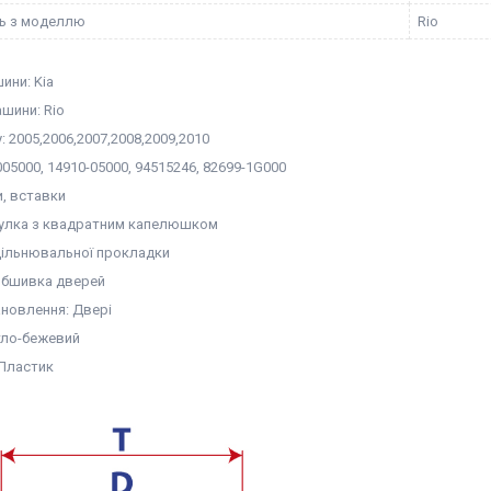
ть з моделлю
Rio
ини: Kia
шини: Rio
у: 2005,2006,2007,2008,2009,2010
05000, 14910-05000, 94515246, 82699-1G000
и, вставки
тулка з квадратним капелюшком
ущільнювальної прокладки
Обшивка дверей
ановлення: Двері
ітло-бежевий
 Пластик