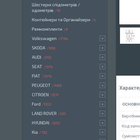
Шестерні спідометрів /
одометрів
16
Контейнери та Органайзери
4
Ремкомплекти
6
Volkswagen
3794
SKODA
998
AUDI
2155
SEAT
1374
FIAT
3074
PEUGEOT
1489
Характе
CITROEN
1271
Ford
ОСНОВН
1953
LAND ROVER
285
Виробни
HYUNDAI
1203
Код запч
Kia
782
Сумісніс