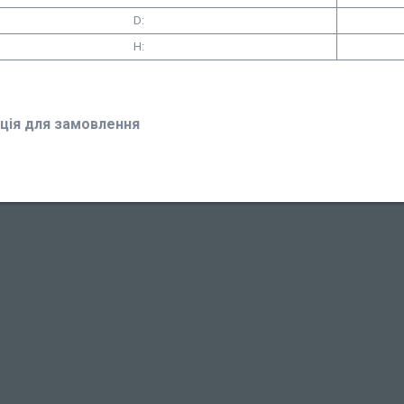
D:
H:
ція для замовлення