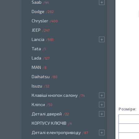
Saab
44
Dodge
282
Chrysler
400
JEEP
247
Lancia
681
Tata
1
Lada
127
MAN
8
Daihatsu
80
Isuzu
32
Клавіші кнопок салону
74
Кліпси
50
Розміри:
Деталі дверей
22
КОРПУСУ КЛЮЧІВ
4
Деталі електроприводу
87