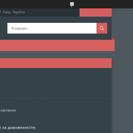
, Київ, Україна
мовлення
ів
за домовленістю