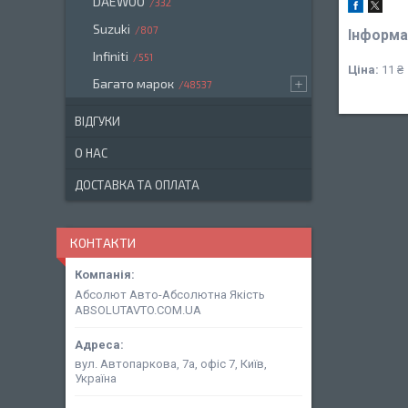
DAEWOO
332
Suzuki
807
Інформа
Infiniti
551
Ціна:
11 ₴
Багато марок
48537
ВІДГУКИ
О НАС
ДОСТАВКА ТА ОПЛАТА
КОНТАКТИ
Абсолют Авто-Абсолютна Якість
ABSOLUTAVTO.COM.UA
вул. Автопаркова, 7а, офіс 7, Київ,
Україна