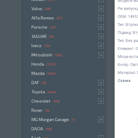
Модель ма
Volvo
Рік випуск
416
OEM: 14910
Alfa Romeo
877
Тип: Втулк
Porsche
107
Підвид: В
JAGUAR
30
Тип: Без 
Iveco
159
Елемент: 
Mitsubishi
1343
Місце вст
Honda
2709
Колір: Св
Матеріал:
Mazda
1040
Схема
DAF
36
Toyota
4644
Chevrolet
618
Rover
34
MG Morgan Garage
11
DACIA
166
Saab