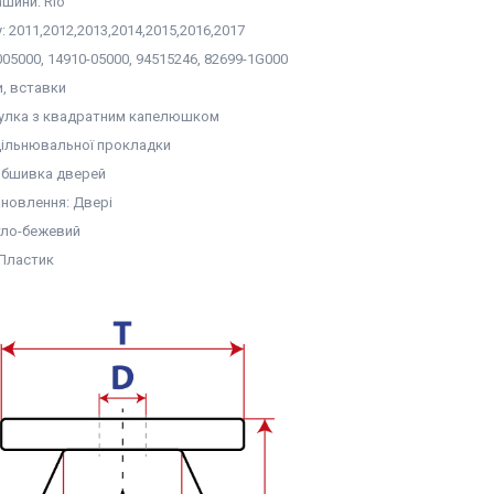
шини: Rio
у: 2011,2012,2013,2014,2015,2016,2017
05000, 14910-05000, 94515246, 82699-1G000
и, вставки
тулка з квадратним капелюшком
ущільнювальної прокладки
Обшивка дверей
ановлення: Двері
ітло-бежевий
 Пластик