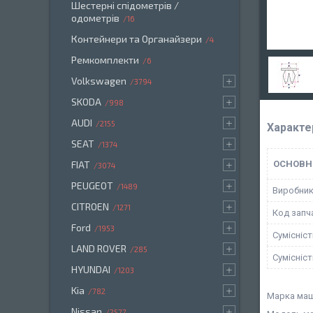
Шестерні спідометрів /
одометрів
16
Контейнери та Органайзери
4
Ремкомплекти
6
Volkswagen
3794
SKODA
998
AUDI
2155
Характе
SEAT
1374
FIAT
ОСНОВН
3074
PEUGEOT
1489
Виробни
CITROEN
1271
Код запч
Ford
1953
Сумісніс
LAND ROVER
285
Сумісніс
HYUNDAI
1203
Kia
782
Марка маш
Nissan
2577