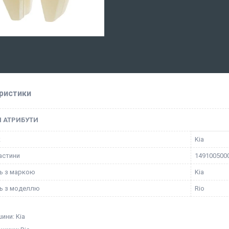
ристики
І АТРИБУТИ
к
Kia
астини
149100500
ть з маркою
Kia
ть з моделлю
Rio
ини: Kia