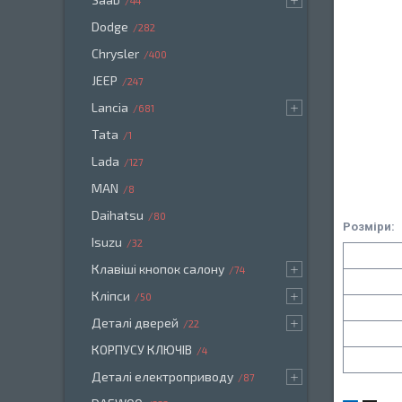
44
Dodge
282
Chrysler
400
JEEP
247
Lancia
681
Tata
1
Lada
127
MAN
8
Daihatsu
80
Розміри:
Isuzu
32
Клавіші кнопок салону
74
Кліпси
50
Деталі дверей
22
КОРПУСУ КЛЮЧІВ
4
Деталі електроприводу
87