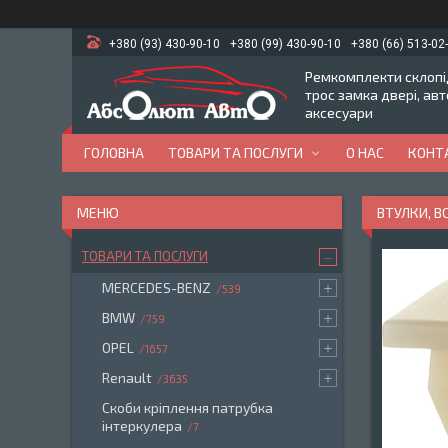
+380 (93) 430-90-10
+380 (99) 430-90-10
+380 (66) 513-02
Ремкомплекти склопід
трос замка двері, ав
аксесуари
ГОЛОВНА
ТОВАРИ ТА ПОСЛУГИ
О НАС
КОНТ
ВТУЛКИ, 
ТОВАРИ ТА ПОСЛУГИ
MERCEDES-BENZ
539
BMW
759
OPEL
1657
Renault
3635
Скоби кріплення патрубка
інтеркулера
7