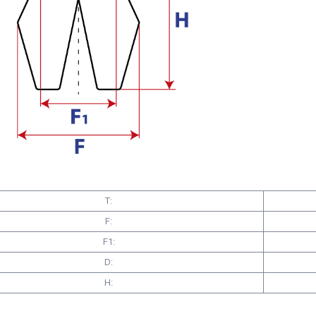
T:
F:
F1:
D:
H: