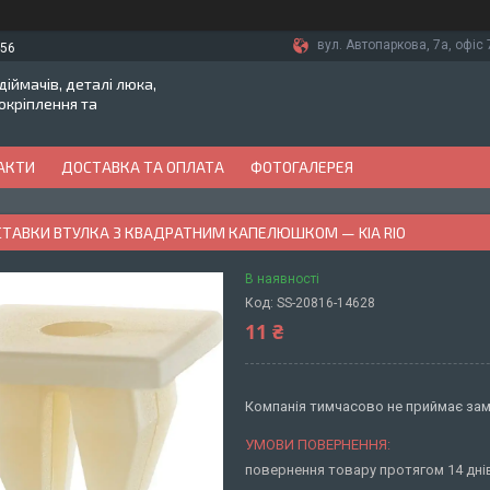
вул. Автопаркова, 7а, офіс 7
-56
іймачів, деталі люка,
токріплення та
АКТИ
ДОСТАВКА ТА ОПЛАТА
ФОТОГАЛЕРЕЯ
ВСТАВКИ ВТУЛКА З КВАДРАТНИМ КАПЕЛЮШКОМ — KIA RIO
В наявності
Код:
SS-20816-14628
11 ₴
Компанія тимчасово не приймає за
повернення товару протягом 14 дн