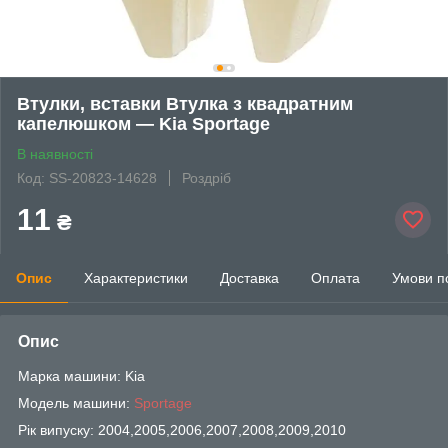
Втулки, вставки Втулка з квадратним
капелюшком — Kia Sportage
В наявності
Код: SS-20823-14628
Роздріб
11
₴
Опис
Характеристики
Доставка
Оплата
Умови п
Опис
Марка машини: Kia
Модель машини:
Sportage
Рік випуску: 2004,2005,2006,2007,2008,2009,2010