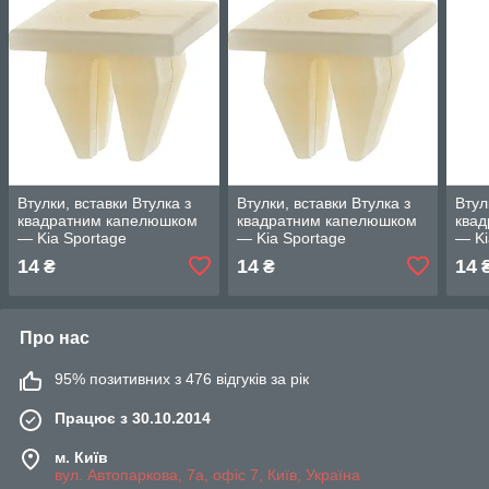
Втулки, вставки Втулка з
Втулки, вставки Втулка з
Втул
квадратним капелюшком
квадратним капелюшком
ква
— Kia Sportage
— Kia Sportage
— Ki
14
14
14
₴
₴
Про нас
95% позитивних з 476 відгуків за рік
Працює з 30.10.2014
м. Київ
вул. Автопаркова, 7а, офіс 7, Київ, Україна