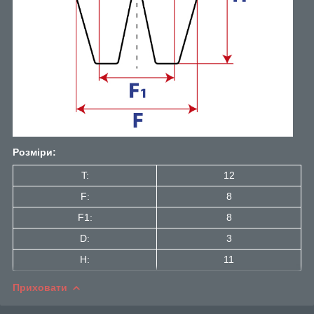
Розміри:
T:
12
F:
8
F1:
8
D:
3
H:
11
Приховати