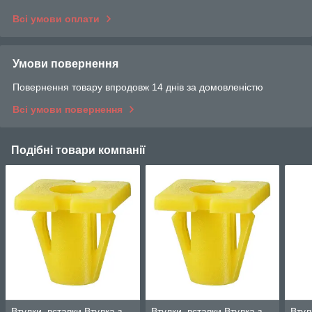
Всі умови оплати
Умови повернення
Повернення товару впродовж 14 днів за домовленістю
Всі умови повернення
Подібні товари компанії
Втулки, вставки Втулка з
Втулки, вставки Втулка з
Втул