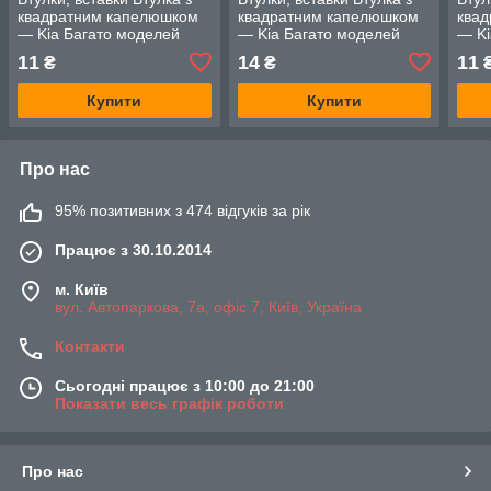
квадратним капелюшком
квадратним капелюшком
ква
— Kia Багато моделей
— Kia Багато моделей
— Ki
11
14
11
₴
₴
Купити
Купити
Про нас
95% позитивних з 474 відгуків за рік
Працює з 30.10.2014
м. Київ
вул. Автопаркова, 7а, офіс 7, Київ, Україна
Контакти
Сьогодні працює з 10:00 до 21:00
Показати весь графік роботи
Про нас