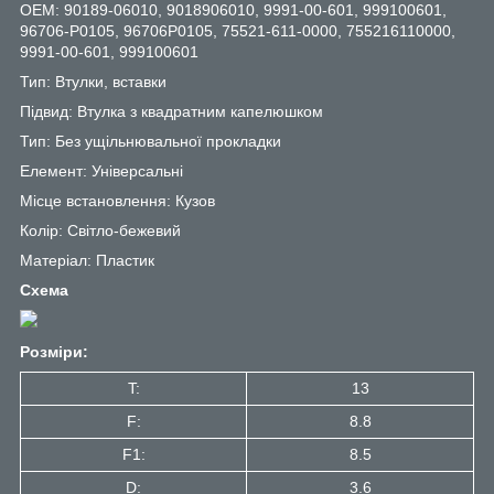
OEM: 90189-06010, 9018906010, 9991-00-601, 999100601,
96706-P0105, 96706P0105, 75521-611-0000, 755216110000,
9991-00-601, 999100601
Тип: Втулки, вставки
Підвид: Втулка з квадратним капелюшком
Тип: Без ущільнювальної прокладки
Елемент: Універсальні
Місце встановлення: Кузов
Колір: Світло-бежевий
Матеріал: Пластик
Схема
Розміри:
T:
13
F:
8.8
F1:
8.5
D:
3.6