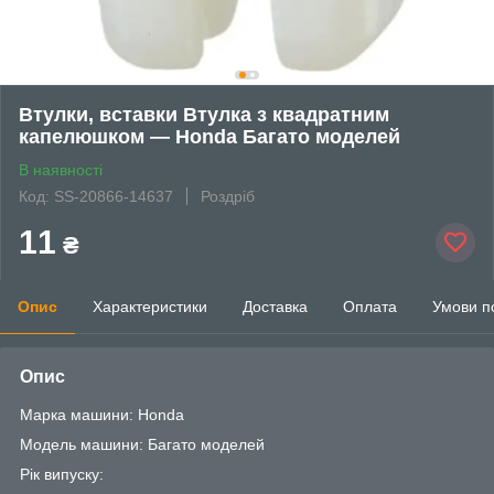
Втулки, вставки Втулка з квадратним
капелюшком — Honda Багато моделей
В наявності
Код: SS-20866-14637
Роздріб
11
₴
Опис
Характеристики
Доставка
Оплата
Умови п
Опис
Марка машини: Honda
Модель машини: Багато моделей
Рік випуску: