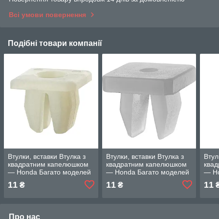
Всі умови повернення
Подібні товари компанії
Втулки, вставки Втулка з
Втулки, вставки Втулка з
Втул
квадратним капелюшком
квадратним капелюшком
ква
— Honda Багато моделей
— Honda Багато моделей
— H
11
11
11
₴
₴
Про нас