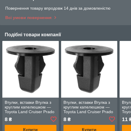
Повернення товару впродовж 14 днів за домовленістю
Всі умови повернення
Подібні товари компанії
Втулки, вставки Втулка з
Втулки, вставки Втулка з
Втул
круглим капелюшком —
круглим капелюшком —
кру
Toyota Land Cruiser Prado
Toyota Land Cruiser Prado
Toyo
8
8
11
₴
₴
Купити
Купити