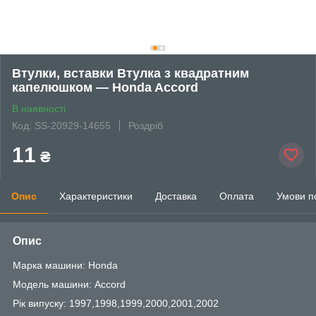
Втулки, вставки Втулка з квадратним
капелюшком — Honda Accord
В наявності
Код: SS-20929-14655
Роздріб
11
₴
Опис
Характеристики
Доставка
Оплата
Умови п
Опис
Марка машини: Honda
Модель машини: Accord
Рік випуску: 1997,1998,1999,2000,2001,2002