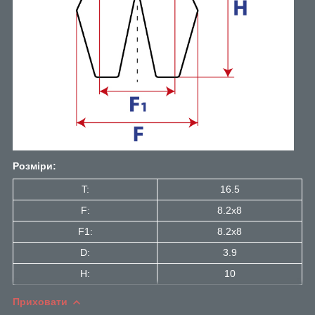
Розміри:
T:
16.5
F:
8.2x8
F1:
8.2x8
D:
3.9
H:
10
Приховати