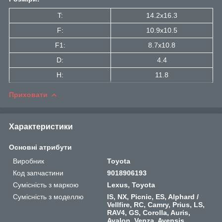
T:
14.2x16.3
F:
10.9x10.5
F1:
8.7x10.8
D:
4.4
H:
11.8
Приховати
Характеристики
Основні атрибути
Виробник
Toyota
Код запчастини
9018906193
Сумісність з маркою
Lexus, Toyota
Сумісність з моделлю
IS, NX, Picnic, ES, Alphard /
Vellfire, RC, Camry, Prius, LS,
RAV4, GS, Corolla, Auris,
Avalon, Venza, Avensis