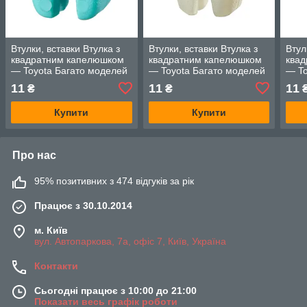
Втулки, вставки Втулка з
Втулки, вставки Втулка з
Втул
квадратним капелюшком
квадратним капелюшком
ква
— Toyota Багато моделей
— Toyota Багато моделей
— To
11
11
11
₴
₴
Купити
Купити
Про нас
95% позитивних з 474 відгуків за рік
Працює з 30.10.2014
м. Київ
вул. Автопаркова, 7а, офіс 7, Київ, Україна
Контакти
Сьогодні працює з 10:00 до 21:00
Показати весь графік роботи