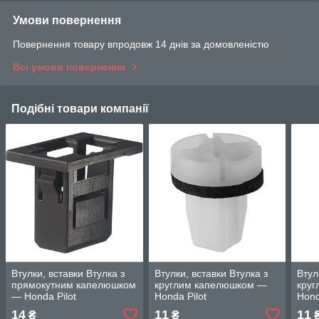
Умови повернення
Повернення товару впродовж 14 днів за домовленістю
Всі умови повернення
Подібні товари компанії
Втулки, вставки Втулка з
Втулки, вставки Втулка з
Втул
прямокутним капелюшком
круглим капелюшком —
кру
— Honda Pilot
Honda Pilot
Hond
14
11
11
₴
₴