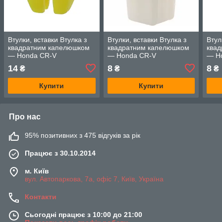
Втулки, вставки Втулка з
Втулки, вставки Втулка з
Втул
квадратним капелюшком
квадратним капелюшком
ква
— Honda CR-V
— Honda CR-V
— H
14
8
8
₴
₴
₴
Купити
Купити
Про нас
95% позитивних з 475 відгуків за рік
Працює з 30.10.2014
м. Київ
вул. Автопаркова, 7а, офіс 7, Київ, Україна
Контакти
Сьогодні працює з 10:00 до 21:00