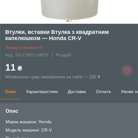
Втулки, вставки Втулка з квадратним
капелюшком — Honda CR-V
Немає в наявності
Код: SS-21403-14829
Роздріб
11
₴
Мінімальна сума замовлення на сайті — 100 ₴
Опис
Характеристики
Доставка
Оплата
Умови п
Опис
Марка машини: Honda
Модель машини: CR-V