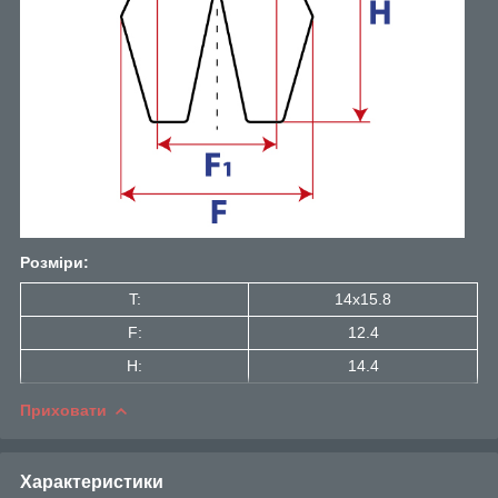
Розміри:
T:
14x15.8
F:
12.4
H:
14.4
Приховати
Характеристики