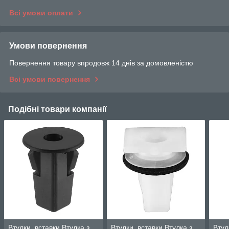
Всі умови оплати
Умови повернення
Повернення товару впродовж 14 днів за домовленістю
Всі умови повернення
Подібні товари компанії
Втулки, вставки Втулка з
Втулки, вставки Втулка з
Втул