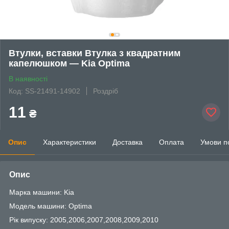
Втулки, вставки Втулка з квадратним
капелюшком — Kia Optima
В наявності
Код: SS-21491-14902
Роздріб
11
₴
Опис
Характеристики
Доставка
Оплата
Умови п
Опис
Марка машини: Kia
Модель машини: Optima
Рік випуску: 2005,2006,2007,2008,2009,2010