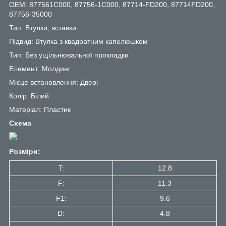
OEM: 877561C000, 87756-1C000, 87714-FD200, 87714FD200,
87756-35000
Тип: Втулки, вставки
Підвид: Втулка з квадратним капелюшком
Тип: Без ущільнювальної прокладки
Елемент: Молдинг
Місце встановлення: Двері
Колір: Білий
Матеріал: Пластик
Схема
Розміри:
T:
12.8
F:
11.3
F1:
9.6
D:
4.8