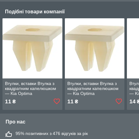
Подібні товари компанії
Втулки, вставки Втулка з
Втулки, вставки Втулка з
Втул
квадратним капелюшком
квадратним капелюшком
ква
— Kia Optima
— Kia Optima
— Ki
11
11
14
₴
₴
Про нас
95% позитивних з 476 відгуків за рік