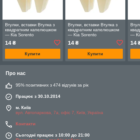
Втулки, вставки Втулка з
Втулки, вставки Втулка з
Втул
квадратним капелюшком
квадратним капелюшком
ква
— Kia Sorento
— Kia Sorento
— Ki
14
14
14
₴
₴
Купити
Купити
Про нас
95% позитивних з 474 відгуків за рік
Працює з 30.10.2014
м. Київ
вул. Автопаркова, 7а, офіс 7, Київ, Україна
Контакти
Сьогодні працює з 10:00 до 21:00
Показати весь графік роботи