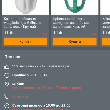
Кріплення обшивки/
Кріплення обшивки/
Кріп
молдінгів, два й більше
молдінгів, два й більше
молд
капелюшок Круглий
капелюшок Круглий
капе
капелюх — Kia Carnival
капелюх — Kia Carnival
капе
11
11
11
₴
₴
Купити
Купити
Про нас
95% позитивних з 473 відгуків за рік
Працює з 30.10.2014
м. Київ
вул. Автопаркова, 7а, офіс 7, Київ, Україна
Контакти
Сьогодні працює з 10:00 до 21:00
Показати весь графік роботи