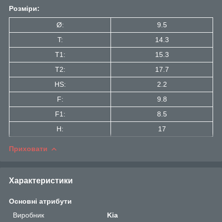
Розміри:
Ø:
9.5
T:
14.3
T1:
15.3
Т2:
17.7
HS:
2.2
F:
9.8
F1:
8.5
H:
17
Приховати
Характеристики
Основні атрибути
Виробник
Kia