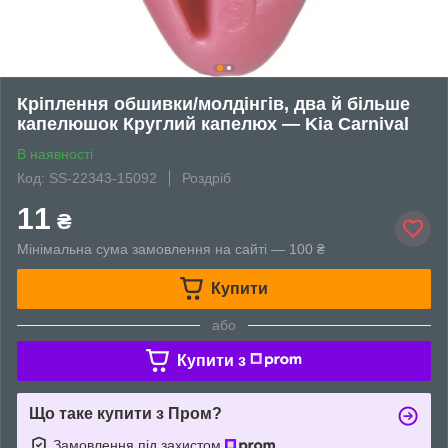
Кріплення обшивки/молдінгів, два й більше
капелюшок Круглий капелюх — Kia Carnival
В наявності
Код: SS-22343-15092
Роздріб
11
₴
Мінімальна сума замовлення на сайті — 100 ₴
Купити
або
Купити з
Що таке купити з Пром?
Замовлення під захистом