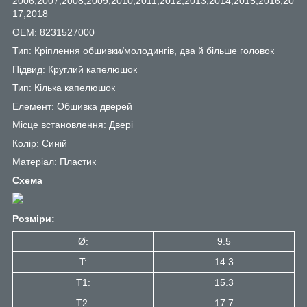
2006,2007,2008,2009,2010,2011,2012,2013,2014,2015,2016,20
17,2018
OEM: 8231527000
Тип: Кріплення обшивки/молодингів, два й більше головок
Підвид: Круглий капелюшок
Тип: Кілька капелюшок
Елемент: Обшивка дверей
Місце встановлення: Двері
Колір: Синій
Матеріал: Пластик
Схема
Розміри:
Ø:
9.5
T:
14.3
T1:
15.3
Т2:
17.7