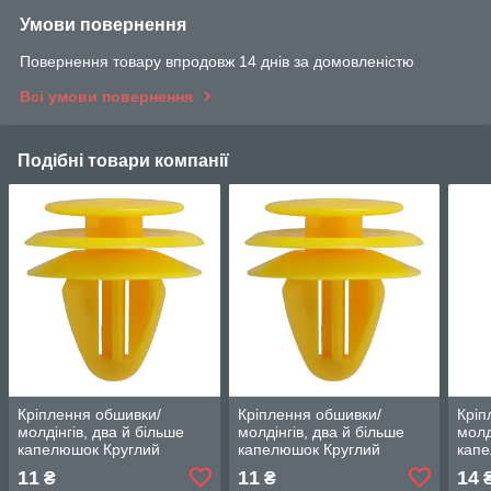
Умови повернення
Повернення товару впродовж 14 днів за домовленістю
Всі умови повернення
Подібні товари компанії
Кріплення обшивки/
Кріплення обшивки/
Кріп
молдінгів, два й більше
молдінгів, два й більше
молд
капелюшок Круглий
капелюшок Круглий
капе
капелюх — Kia Ceed
капелюх — Kia Ceed
капе
11
11
14
₴
₴