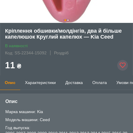
Кріплення обшивки/молдінгів, два й більше
капелюшок Круглий капелюх — Kia Ceed
В наявності
Код: SS-22344-15092
Роздріб
11
₴
Опис
Характеристики
Доставка
Оплата
Умови п
Опис
Марка машини: Kia
Модель машини: Ceed
Год выпуска: